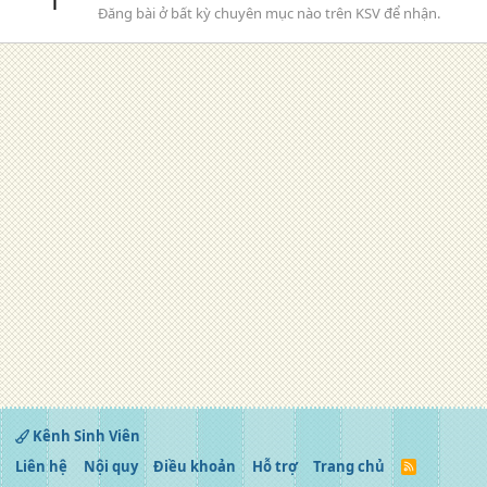
Đăng bài ở bất kỳ chuyên mục nào trên KSV để nhận.
Kênh Sinh Viên
Liên hệ
Nội quy
Điều khoản
Hỗ trợ
Trang chủ
R
S