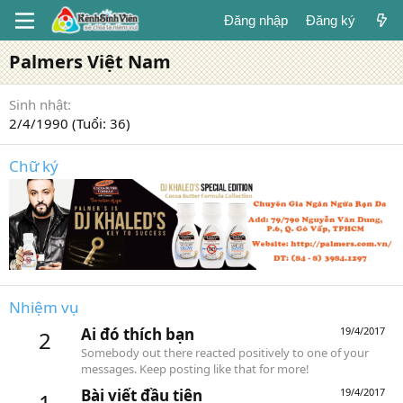
Đăng nhập
Đăng ký
Palmers Việt Nam
Sinh nhật
2/4/1990 (Tuổi: 36)
Chữ ký
Nhiệm vụ
Ai đó thích bạn
19/4/2017
2
Somebody out there reacted positively to one of your
messages. Keep posting like that for more!
Bài viết đầu tiên
19/4/2017
1