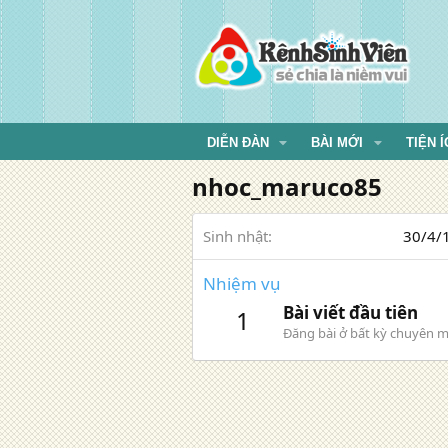
DIỄN ĐÀN
BÀI MỚI
TIỆN Í
nhoc_maruco85
Sinh nhật
30/4/1
Nhiệm vụ
Bài viết đầu tiên
1
Đăng bài ở bất kỳ chuyên m