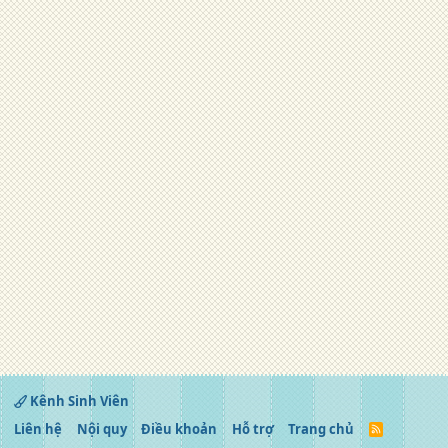
Kênh Sinh Viên
Liên hệ
Nội quy
Điều khoản
Hỗ trợ
Trang chủ
R
S