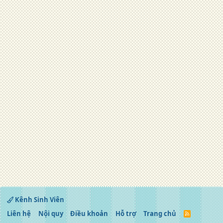
Kênh Sinh Viên
Liên hệ
Nội quy
Điều khoản
Hỗ trợ
Trang chủ
R
S