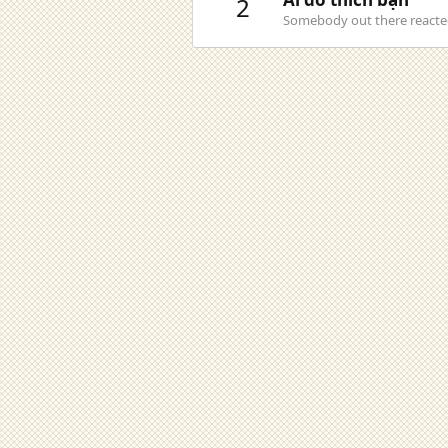
2
Somebody out there reacted 