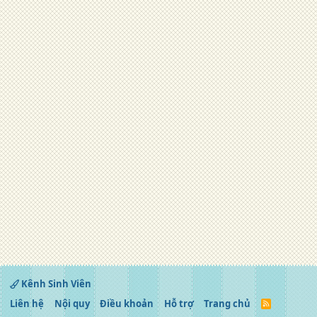
Kênh Sinh Viên
Liên hệ
Nội quy
Điều khoản
Hỗ trợ
Trang chủ
R
S