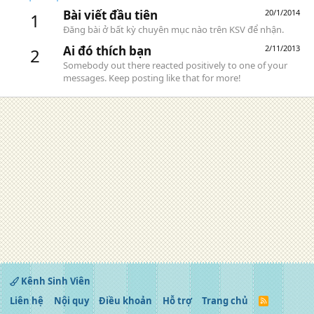
Bài viết đầu tiên
20/1/2014
1
Đăng bài ở bất kỳ chuyên mục nào trên KSV để nhận.
Ai đó thích bạn
2/11/2013
2
Somebody out there reacted positively to one of your
messages. Keep posting like that for more!
Kênh Sinh Viên
Liên hệ
Nội quy
Điều khoản
Hỗ trợ
Trang chủ
R
S