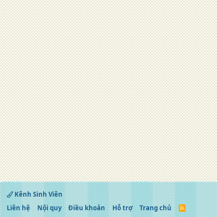
Kênh Sinh Viên
Liên hệ
Nội quy
Điều khoản
Hỗ trợ
Trang chủ
R
S