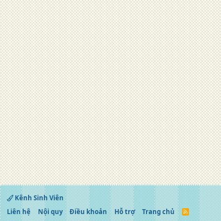
Kênh Sinh Viên
Liên hệ
Nội quy
Điều khoản
Hỗ trợ
Trang chủ
R
S