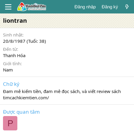
Đăng nhập
Đăng ký
liontran
Sinh nhật
20/8/1987 (Tuổi: 38)
Đến từ
Thanh Hóa
Giới tính
Nam
Chữ ký
Đam mê kiếm tiền, đam mê đọc sách, và viết review sách
timcachkiemtien.com/
Được quan tâm
P