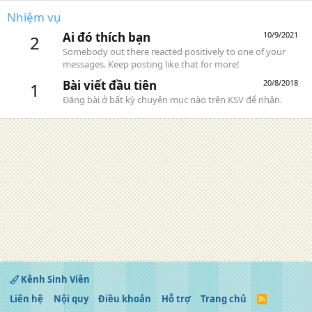
Nhiệm vụ
Ai đó thích bạn
10/9/2021
2
Somebody out there reacted positively to one of your
messages. Keep posting like that for more!
Bài viết đầu tiên
20/8/2018
1
Đăng bài ở bất kỳ chuyên mục nào trên KSV để nhận.
Kênh Sinh Viên
Liên hệ
Nội quy
Điều khoản
Hỗ trợ
Trang chủ
R
S