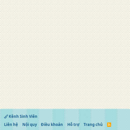
Kênh Sinh Viên
Liên hệ
Nội quy
Điều khoản
Hỗ trợ
Trang chủ
R
S