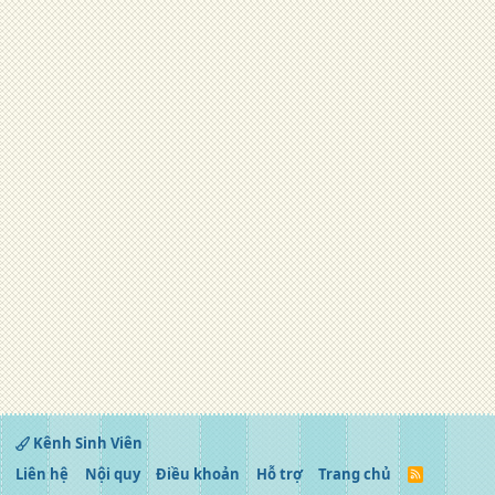
Kênh Sinh Viên
Liên hệ
Nội quy
Điều khoản
Hỗ trợ
Trang chủ
R
S