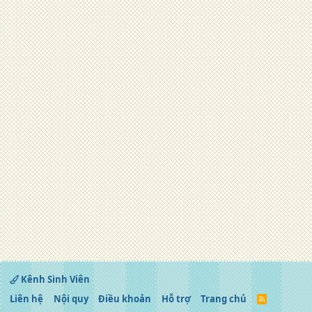
Kênh Sinh Viên
Liên hệ
Nội quy
Điều khoản
Hỗ trợ
Trang chủ
R
S