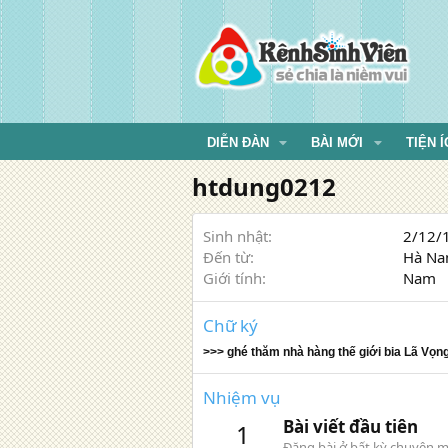
DIỄN ĐÀN
BÀI MỚI
TIỆN Í
htdung0212
Sinh nhật
2/12/1
Đến từ
Hà N
Giới tính
Nam
Chữ ký
>>> ghé thăm nhà hàng thế giới bia Lã Vọn
Nhiệm vụ
Bài viết đầu tiên
1
Đăng bài ở bất kỳ chuyên m