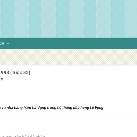
CH
993 (Tuổi: 32)
am
nhà hàng Lã Vọng
g
và nhà hàng hầm Lã Vọng trong hệ thống
ục nào trên KSV để nhận.