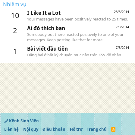
Nhiệm vụ
I Like It a Lot
28/3/2014
10
Your messages have been positively reacted to 25 times.
Ai đó thích bạn
7/3/2014
2
Somebody out there reacted positively to one of your
messages. Keep posting like that for more!
Bài viết đầu tiên
7/3/2014
1
Đăng bài ở bất kỳ chuyên mục nào trên KSV để nhận.
Kênh Sinh Viên
Liên hệ
Nội quy
Điều khoản
Hỗ trợ
Trang chủ
R
S