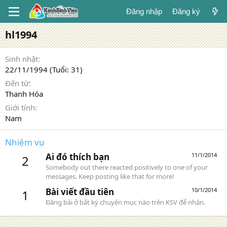
Đăng nhập
Đăng ký
hl1994
Sinh nhật
22/11/1994 (Tuổi: 31)
Đến từ
Thanh Hóa
Giới tính
Nam
Nhiệm vụ
Ai đó thích bạn
11/1/2014
2
Somebody out there reacted positively to one of your
messages. Keep posting like that for more!
Bài viết đầu tiên
10/1/2014
1
Đăng bài ở bất kỳ chuyên mục nào trên KSV để nhận.