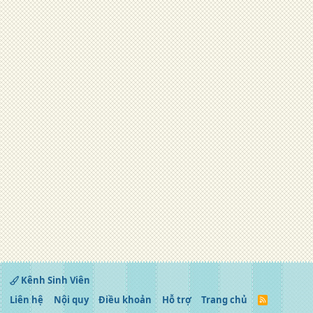
Kênh Sinh Viên
Liên hệ
Nội quy
Điều khoản
Hỗ trợ
Trang chủ
R
S