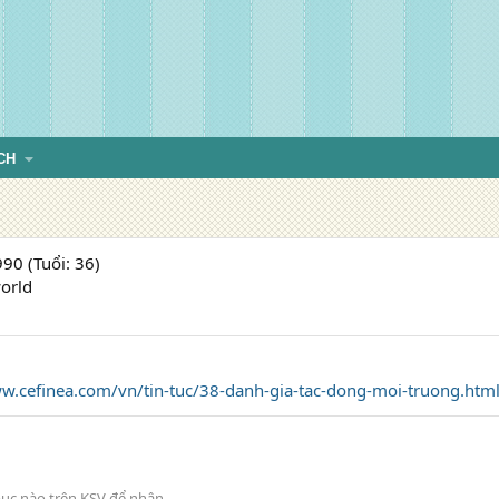
CH
90 (Tuổi: 36)
orld
www.cefinea.com/vn/tin-tuc/38-danh-gia-tac-dong-moi-truong.html
ục nào trên KSV để nhận.