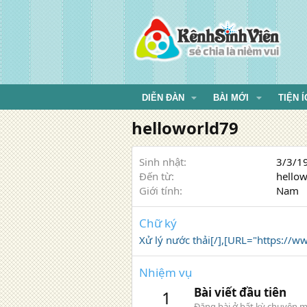
DIỄN ĐÀN
BÀI MỚI
TIỆN Í
helloworld79
Sinh nhật
3/3/19
Đến từ
hellow
Giới tính
Nam
Chữ ký
Xử lý nước thải[/],[URL="https://
Nhiệm vụ
Bài viết đầu tiên
1
Đăng bài ở bất kỳ chuyên m