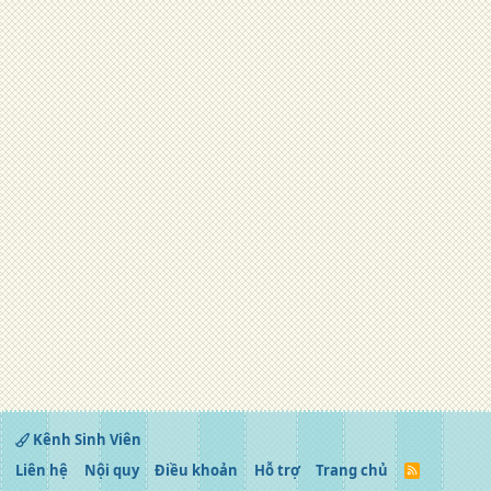
Kênh Sinh Viên
Liên hệ
Nội quy
Điều khoản
Hỗ trợ
Trang chủ
R
S