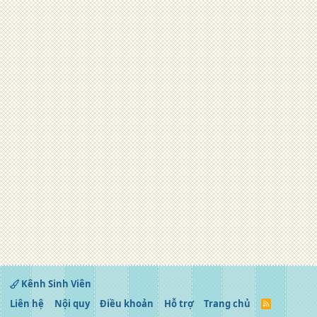
Kênh Sinh Viên
Liên hệ
Nội quy
Điều khoản
Hỗ trợ
Trang chủ
R
S