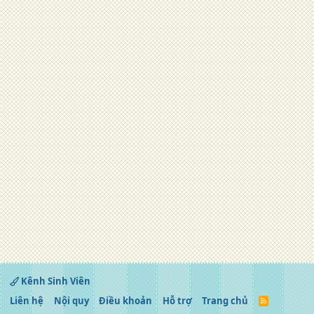
Kênh Sinh Viên
Liên hệ
Nội quy
Điều khoản
Hỗ trợ
Trang chủ
R
S