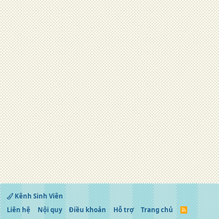
Kênh Sinh Viên
Liên hệ
Nội quy
Điều khoản
Hỗ trợ
Trang chủ
R
S