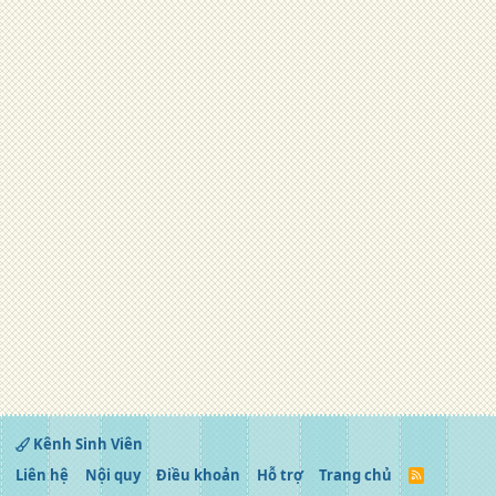
Kênh Sinh Viên
Liên hệ
Nội quy
Điều khoản
Hỗ trợ
Trang chủ
R
S