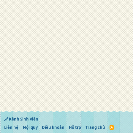
Kênh Sinh Viên
Liên hệ
Nội quy
Điều khoản
Hỗ trợ
Trang chủ
R
S