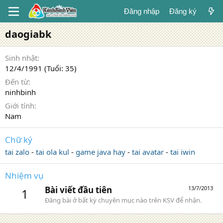
Đăng nhập
Đăng ký
daogiabk
Sinh nhật
12/4/1991 (Tuổi: 35)
Đến từ
ninhbinh
Giới tính
Nam
Chữ ký
tai zalo
-
tai ola kul
-
game java hay
-
tai avatar
-
tai iwin
Nhiệm vụ
Bài viết đầu tiên
13/7/2013
1
Đăng bài ở bất kỳ chuyên mục nào trên KSV để nhận.