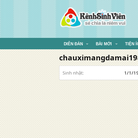
DIỄN ĐÀN
BÀI MỚI
TIỆN Í
chauximangdamai19
Sinh nhật
1/1/19