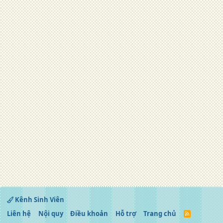
Kênh Sinh Viên
Liên hệ
Nội quy
Điều khoản
Hỗ trợ
Trang chủ
R
S