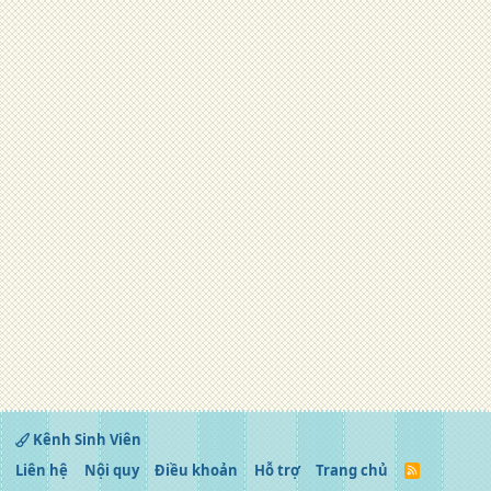
Kênh Sinh Viên
Liên hệ
Nội quy
Điều khoản
Hỗ trợ
Trang chủ
R
S