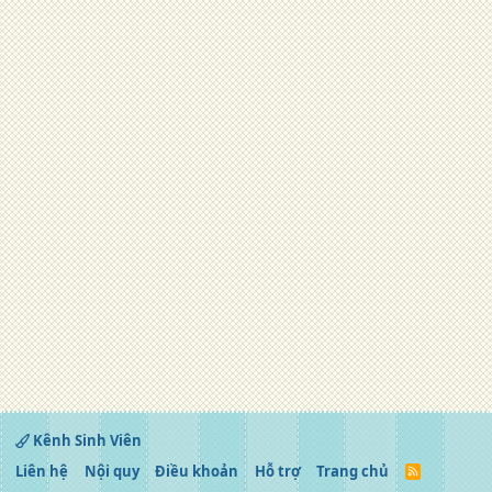
Kênh Sinh Viên
Liên hệ
Nội quy
Điều khoản
Hỗ trợ
Trang chủ
R
S