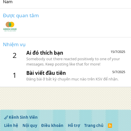
Nam
Được quan tâm
Nhiệm vụ
Ai đó thích bạn
15/7/2025
2
Somebody out there reacted positively to one of your
messages. Keep posting like that for more!
Bài viết đầu tiên
5/7/2025
1
Đăng bài ở bất kỳ chuyên mục nào trên KSV để nhận.
Kênh Sinh Viên
Liên hệ
Nội quy
Điều khoản
Hỗ trợ
Trang chủ
R
S