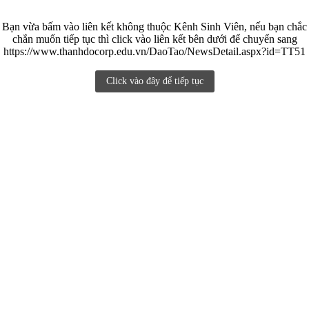
Bạn vừa bấm vào liên kết không thuộc Kênh Sinh Viên, nếu bạn chắc
chắn muốn tiếp tục thì click vào liên kết bên dưới để chuyển sang
https://www.thanhdocorp.edu.vn/DaoTao/NewsDetail.aspx?id=TT51
Click vào đây để tiếp tục