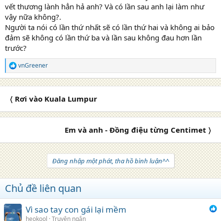
vết thương lành hẳn hả anh? Và có lần sau anh lại làm như
vậy nữa không?.
Người ta nói có lần thứ nhất sẽ có lần thứ hai và không ai bảo
đảm sẽ không có lần thứ ba và lần sau không đau hơn lần
trước?
vnGreener
R
e
a
c
〈 Rơi vào Kuala Lumpur
t
i
o
n
Em và anh - Đồng điệu từng Centimet 〉
s
:
Đăng nhập một phát, tha hồ bình luận^^
Chủ đề liên quan
Vì sao tay con gái lại mềm
heokool
Truyện ngắn