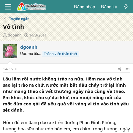
Đăng nhập
Đăng ký
Truyện ngắn
Vô tình
T
N
dgoanh
14/3/2011
á
g
c
à
dgoanh
g
y
Ước mơ tôi...
Thành viên thân thiết
i
đ
ả
ă
n
14/3/2011
#1
g
Lâu lắm rồi nước không trào ra nữa. Hôm nay vô tình
sao lại trào ra chứ, Nước mắt bắt đầu chảy trở lại hình
như mang theo cả vết thương ngày nào cùng về theo.
Em khóc, khóc cho sự dại khờ, mu muội nông nổi của
một đứa con gái đã yêu quá vội vàng vì tin vào tình yêu
sét đánh.
Hôm đó em đang dạo xe trên đường Phan Đình Phùng,
hương hoa sữa như ướp hồn em, em chìm trong hương, ngây