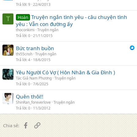
Trả lời
9
22/4/2013
Truyện ngắn tình yêu - câu chuyện tình
Hoàn
T
yêu : Vẫn con đường ấy
thoconkimi
Truyện ngắn
Trả lời
0
21/11/2015
Bức tranh buồn
thi55cnsh
Truyện ngắn
Trả lời
4
18/6/2015
Yêu Người Có Vợ ( Hôn Nhân & Gia Đình )
Tác Giả Nam Phương
Truyện ngắn
Trả lời
0
7/6/2025
Quên thôi!!
ShinRan_foreverlove
Truyện ngắn
Trả lời
0
11/3/2012
Facebook
Liên kết
Chia sẻ: