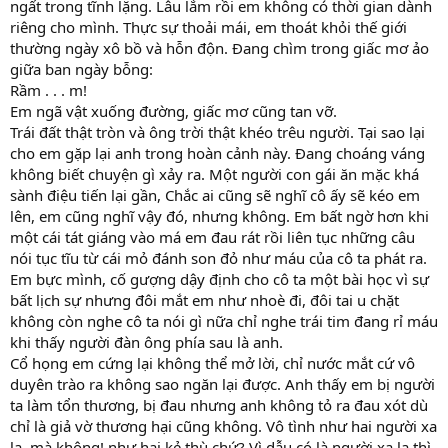
ngất trong tĩnh lặng. Lâu lắm rồi em không có thời gian dành
riêng cho mình. Thực sự thoải mái, em thoát khỏi thế giới
thường ngày xô bồ và hỗn độn. Đang chìm trong giấc mơ ảo
giữa ban ngày bỗng:
Rầm . . . m!
Em ngã vật xuống đường, giấc mơ cũng tan vỡ.
Trái đất thật tròn và ông trời thật khéo trêu người. Tại sao lại
cho em gặp lại anh trong hoàn cảnh này. Đang choáng váng
không biết chuyện gì xảy ra. Một người con gái ăn mặc khá
sành điệu tiến lại gần, Chắc ai cũng sẽ nghĩ cô ấy sẽ kéo em
lên, em cũng nghĩ vậy đó, nhưng không. Em bất ngờ hơn khi
một cái tát giáng vào má em đau rát rồi liên tục những câu
nói tục tĩu từ cái mỏ đánh son đỏ như máu của cô ta phát ra.
Em bực mình, cố gượng dậy định cho cô ta một bài học vì sự
bất lịch sự nhưng đôi mắt em như nhoè đi, đôi tai u chặt
không còn nghe cô ta nói gì nữa chỉ nghe trái tim đang rỉ máu
khi thấy người đàn ông phía sau là anh.
Cổ họng em cứng lại không thể mở lời, chỉ nước mắt cứ vô
duyên trào ra không sao ngăn lại được. Anh thấy em bị người
ta làm tổn thương, bị đau nhưng anh không tỏ ra đau xót dù
chỉ là giả vờ thương hại cũng không. Vô tình như hai người xa
lạ, mà không! như hai kẻ thù chứ? Vì dẫu có là người xa lạ thì