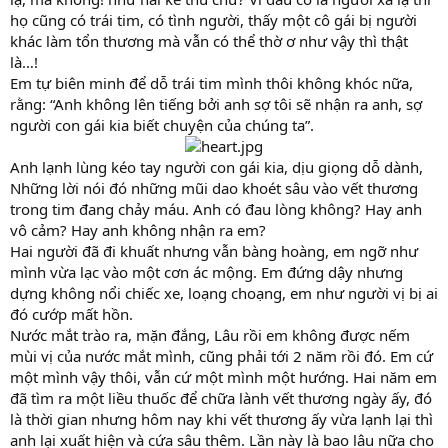
họ cũng có trái tim, có tình người, thấy một cô gái bị người
khác làm tổn thương mà vẫn có thể thờ ơ như vậy thì thật
là…!
Em tự biên minh để dỗ trái tim mình thôi không khóc nữa,
rằng: “Anh không lên tiếng bởi anh sợ tôi sẽ nhận ra anh, sợ
người con gái kia biết chuyện của chúng ta”.
Anh lạnh lùng kéo tay người con gái kia, dịu giọng dỗ dành,
Những lời nói đó những mũi dao khoét sâu vào vết thương
trong tim đang chảy máu. Anh có đau lòng không? Hay anh
vô cảm? Hay anh không nhận ra em?
Hai người đã đi khuất nhưng vẫn bàng hoàng, em ngỡ như
mình vừa lạc vào một cơn ác mộng. Em đứng dậy nhưng
dựng không nổi chiếc xe, loạng choạng, em như người vị bị ai
đó cướp mất hồn.
Nước mắt trào ra, mặn đắng, Lâu rồi em không được nếm
mùi vị của nước mắt mình, cũng phải tới 2 năm rồi đó. Em cứ
một mình vậy thôi, vẫn cứ một mình một hướng. Hai năm em
đã tìm ra một liều thuốc để chữa lành vết thương ngày ấy, đó
là thời gian nhưng hôm nay khi vết thương ấy vừa lạnh lại thì
anh lại xuất hiện và cứa sâu thêm. Lần này là bao lâu nữa cho