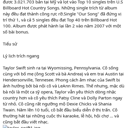
đươc 3.021.703 bản tại Mỹ và lọt vào Top 10 singles trên U.S
Billboard Hot Country Songs. Những single trích từ album
này đều đạt thành công rực rỡ.Single "Our Song" đã đứng vị
trí thứ 1, và cả 5 singles đều đạt Top 40 trên Billboard Hot
100. Album được phát hành lại lần 2 vào năm 2007 với một
số bài bonus.
Tiểu sử
Lý lịch trích ngang
Taylor Swift sinh ra tại Wyomissing, Pennsylvania. Cô sống
cùng với bố mẹ (ông Scott và bà Andrea) và em trai Austin tại
Hendersonville, Tennesee. Phong cách âm nhạc của Swift bị
ảnh hưởng bởi bà nội cô và LeAnn Rimes. Thế nhưng, mặc dù
bà nội là một ca sỹ opera, Taylor vẫn yêu thích dòng nhặc
country hơn và cô yêu thích Patsy Cline và Dolly Parton ngay
từ nhỏ. Cô cũng rất ngưỡng mộ Dexie Chicks và Shania
Twain. Năm lên 10 tuổi, cô bắt đầu biểu diễn ở thị trấn. Cô
thường hát tại những cuộc thi karaoke, lễ hội, hội chợ ... và
cũng bắt đầu viết nhạc.