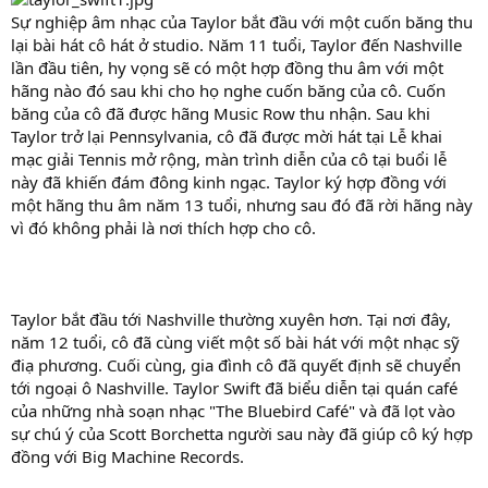
Sự nghiệp âm nhạc của Taylor bắt đầu với một cuốn băng thu
lại bài hát cô hát ở studio. Năm 11 tuổi, Taylor đến Nashville
lần đầu tiên, hy vọng sẽ có một hợp đồng thu âm với một
hãng nào đó sau khi cho họ nghe cuốn băng của cô. Cuốn
băng của cô đã được hãng Music Row thu nhận. Sau khi
Taylor trở lại Pennsylvania, cô đã được mời hát tại Lễ khai
mạc giải Tennis mở rộng, màn trình diễn của cô tại buổi lễ
này đã khiến đám đông kinh ngạc. Taylor ký hợp đồng với
một hãng thu âm năm 13 tuổi, nhưng sau đó đã rời hãng này
vì đó không phải là nơi thích hợp cho cô.
Taylor bắt đầu tới Nashville thường xuyên hơn. Tại nơi đây,
năm 12 tuổi, cô đã cùng viết một số bài hát với một nhạc sỹ
điạ phương. Cuối cùng, gia đình cô đã quyết định sẽ chuyển
tới ngoại ô Nashville. Taylor Swift đã biểu diễn tại quán café
của những nhà soạn nhạc "The Bluebird Café" và đã lọt vào
sự chú ý của Scott Borchetta người sau này đã giúp cô ký hợp
đồng với Big Machine Records.