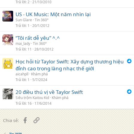
Trả lời
2
21/10/2010
US - UK Music: Một năm nhìn lại
Sun Glare
Tin 360°
Trả lời
1
20/1/2012
“Tôi rất dễ yêu” ^.^
mai_lady
Tin 360°
Trả lời
11
28/10/2012
Học hỏi từ Taylor Swift: Xây dựng thương hiệu
đỉnh cao trong làng nhạc thế giới
aicahpll
Khám phá
Trả lời
1
5/7/2024
20 điều thú vị về Taylor Swift
Siêu trộm Kaitou Kid
Khám phá
Trả lời
16
17/6/2014
Facebook
Liên kết
Chia sẻ:
Tin 360°