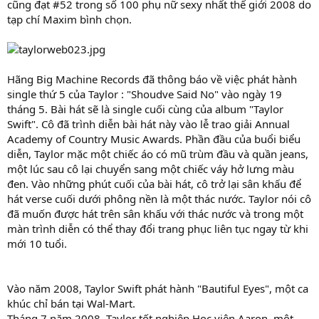
cũng đạt #52 trong số 100 phụ nữ sexy nhất thế giới 2008 do
tạp chí Maxim bình chọn.
Hãng Big Machine Records đã thông báo về việc phát hành
single thứ 5 của Taylor : "Shoudve Said No" vào ngày 19
tháng 5. Bài hát sẽ là single cuối cùng của album "Taylor
Swift". Cô đã trình diễn bài hát này vào lễ trao giải Annual
Academy of Country Music Awards. Phần đầu của buổi biểu
diễn, Taylor mặc một chiếc áo có mũ trùm đầu và quần jeans,
một lúc sau cô lại chuyển sang một chiếc váy hở lưng màu
đen. Vào những phút cuối của bài hát, cô trở lại sân khấu để
hát verse cuối dưới phông nền là một thác nước. Taylor nói cô
đã muốn được hát trên sân khấu với thác nước và trong một
màn trình diễn có thể thay đổi trang phục liên tục ngay từ khi
mới 10 tuổi.
Vào năm 2008, Taylor Swift phát hành "Bautiful Eyes", một ca
khúc chỉ bán tại Wal-Mart.
Tháng 7 năm 2008, Taylor tốt nghiệp Học viện Aaron, một