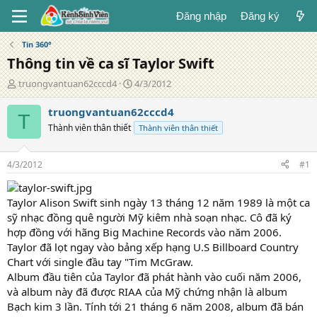
Đăng nhập
Đăng ký
Tin 360°
Thông tin về ca sĩ Taylor Swift
T
N
truongvantuan62cccd4
4/3/2012
á
g
c
à
truongvantuan62cccd4
T
g
y
Thành viên thân thiết
Thành viên thân thiết
i
đ
ả
ă
n
4/3/2012
#1
g
Taylor Alison Swift sinh ngày 13 tháng 12 năm 1989 là một ca
sỹ nhạc đồng quê người Mỹ kiêm nhà soạn nhạc. Cô đã ký
hợp đồng với hãng Big Machine Records vào năm 2006.
Taylor đã lọt ngay vào bảng xếp hạng U.S Billboard Country
Chart với single đầu tay "Tim McGraw.
Album đầu tiên của Taylor đã phát hành vào cuối năm 2006,
và album này đã được RIAA của Mỹ chứng nhận là album
Bạch kim 3 lần. Tính tới 21 tháng 6 năm 2008, album đã bán