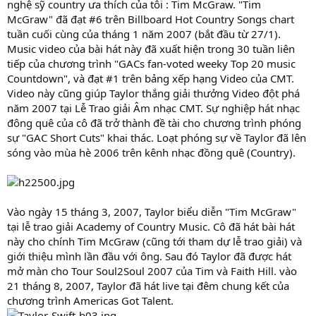
nghệ sỹ country ưa thích của tôi : Tim McGraw. "Tim
McGraw" đã đạt #6 trên Billboard Hot Country Songs chart
tuần cuối cùng của tháng 1 năm 2007 (bắt đầu từ 27/1).
Music video của bài hát này đã xuất hiện trong 30 tuần liên
tiếp của chương trình "GACs fan-voted weeky Top 20 music
Countdown", và đạt #1 trên bảng xếp hạng Video của CMT.
Video này cũng giúp Taylor thắng giải thưởng Video đột phá
năm 2007 tại Lễ Trao giải Âm nhạc CMT. Sự nghiệp hát nhạc
đông quê của cô đã trở thành đề tài cho chương trình phóng
sự "GAC Short Cuts" khai thác. Loạt phóng sự về Taylor đã lên
sóng vào mùa hè 2006 trên kênh nhạc đồng quê (Country).
Vào ngày 15 tháng 3, 2007, Taylor biểu diễn "Tim McGraw"
tại lễ trao giải Academy of Country Music. Cô đã hát bài hát
này cho chính Tim McGraw (cũng tới tham dự lễ trao giải) và
giới thiệu mình lần đầu với ông. Sau đó Taylor đã được hát
mở màn cho Tour Soul2Soul 2007 của Tim và Faith Hill. vào
21 tháng 8, 2007, Taylor đã hát live tại đêm chung kết của
chương trình Americas Got Talent.