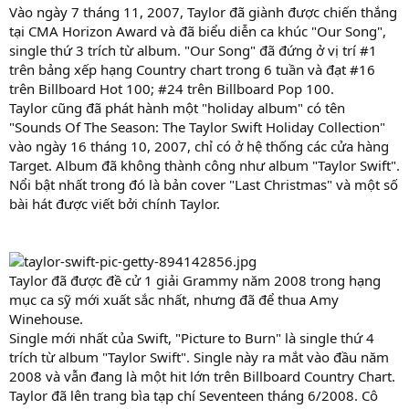
Vào ngày 7 tháng 11, 2007, Taylor đã giành được chiến thắng
tại CMA Horizon Award và đã biểu diễn ca khúc "Our Song",
single thứ 3 trích từ album. "Our Song" đã đứng ở vị trí #1
trên bảng xếp hạng Country chart trong 6 tuần và đạt #16
trên Billboard Hot 100; #24 trên Billboard Pop 100.
Taylor cũng đã phát hành một "holiday album" có tên
"Sounds Of The Season: The Taylor Swift Holiday Collection"
vào ngày 16 tháng 10, 2007, chỉ có ở hệ thống các cửa hàng
Target. Album đã không thành công như album "Taylor Swift".
Nổi bật nhất trong đó là bản cover "Last Christmas" và một số
bài hát được viết bởi chính Taylor.
Taylor đã được đề cử 1 giải Grammy năm 2008 trong hạng
mục ca sỹ mới xuất sắc nhất, nhưng đã để thua Amy
Winehouse.
Single mới nhất của Swift, "Picture to Burn" là single thứ 4
trích từ album "Taylor Swift". Single này ra mắt vào đầu năm
2008 và vẫn đang là một hit lớn trên Billboard Country Chart.
Taylor đã lên trang bìa tạp chí Seventeen tháng 6/2008. Cô