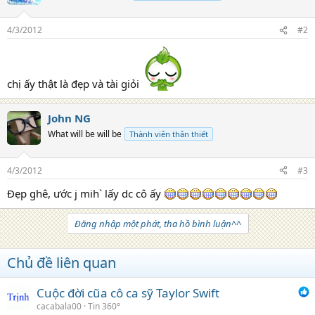
4/3/2012
#2
chị ấy thật là đẹp và tài giỏi
John NG
What will be will be
Thành viên thân thiết
4/3/2012
#3
Đẹp ghê, ước j mih` lấy dc cô ấy
Đăng nhập một phát, tha hồ bình luận^^
Chủ đề liên quan
Cuộc đời cũa cô ca sỹ Taylor Swift
cacabala00
Tin 360°