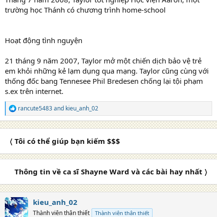
trường học Thánh có chương trình home-school
Hoạt động tình nguyện
21 tháng 9 năm 2007, Taylor mở một chiến dịch bảo vệ trẻ
em khỏi những kẻ lạm dụng qua mạng. Taylor cũng cùng với
thống đốc bang Tennesee Phil Bredesen chống lại tội phạm
s.ex trên internet.
rancute5483
and
kieu_anh_02
R
e
a
c
〈 Tôi có thể giúp bạn kiếm $$$
t
i
o
n
Thông tin về ca sĩ Shayne Ward và các bài hay nhất 〉
s
:
kieu_anh_02
Thành viên thân thiết
Thành viên thân thiết