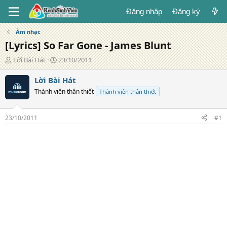
Đăng nhập
Đăng ký
Âm nhạc
[Lyrics] So Far Gone - James Blunt
T
N
Lời Bài Hát
23/10/2011
á
g
c
à
Lời Bài Hát
g
y
Thành viên thân thiết
Thành viên thân thiết
i
đ
ả
ă
n
23/10/2011
#1
g