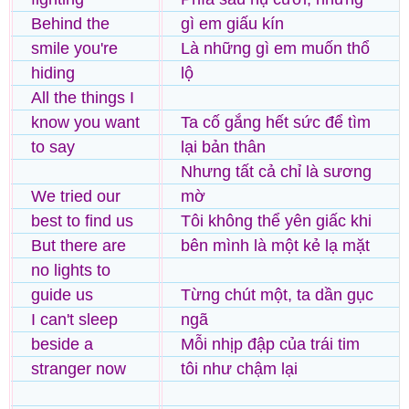
Behind the
gì em giấu kín
smile you're
Là những gì em muốn thổ
hiding
lộ
All the things I
know you want
Ta cố gắng hết sức để tìm
to say
lại bản thân
Nhưng tất cả chỉ là sương
We tried our
mờ
best to find us
Tôi không thể yên giấc khi
But there are
bên mình là một kẻ lạ mặt
no lights to
guide us
Từng chút một, ta dần gục
I can't sleep
ngã
beside a
Mỗi nhịp đập của trái tim
stranger now
tôi như chậm lại