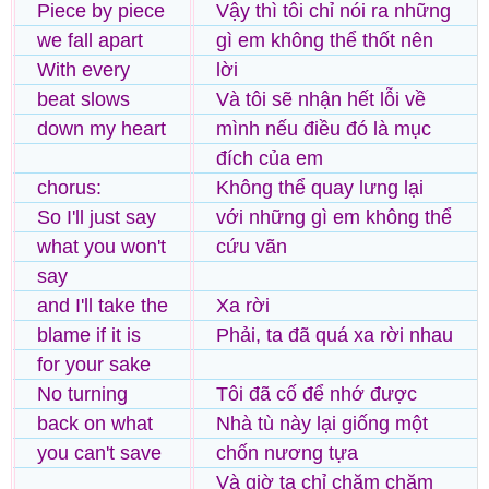
Piece by piece
Vậy thì tôi chỉ nói ra những
we fall apart
gì em không thể thốt nên
With every
lời
beat slows
Và tôi sẽ nhận hết lỗi về
down my heart
mình nếu điều đó là mục
đích của em
chorus:
Không thể quay lưng lại
So I'll just say
với những gì em không thể
what you won't
cứu vãn
say
and I'll take the
Xa rời
blame if it is
Phải, ta đã quá xa rời nhau
for your sake
No turning
Tôi đã cố để nhớ được
back on what
Nhà tù này lại giống một
you can't save
chốn nương tựa
Và giờ ta chỉ chăm chăm