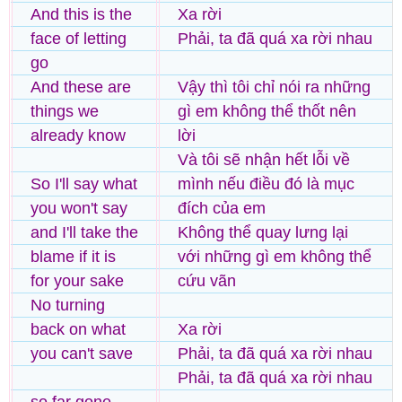
And this is the
Xa rời
face of letting
Phải, ta đã quá xa rời nhau
go
And these are
Vậy thì tôi chỉ nói ra những
things we
gì em không thể thốt nên
already know
lời
Và tôi sẽ nhận hết lỗi về
So I'll say what
mình nếu điều đó là mục
you won't say
đích của em
and I'll take the
Không thể quay lưng lại
blame if it is
với những gì em không thể
for your sake
cứu vãn
No turning
back on what
Xa rời
you can't save
Phải, ta đã quá xa rời nhau
Phải, ta đã quá xa rời nhau