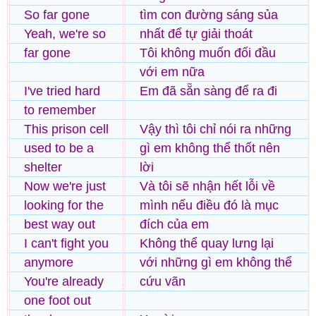
So far gone
tìm con đường sáng sủa
Yeah, we're so
nhất để tự giải thoát
far gone
Tôi không muốn đối đầu
với em nữa
I've tried hard
Em đã sẵn sàng để ra đi
to remember
This prison cell
Vậy thì tôi chỉ nói ra những
used to be a
gì em không thể thốt nên
shelter
lời
Now we're just
Và tôi sẽ nhận hết lỗi về
looking for the
mình nếu điều đó là mục
best way out
đích của em
I can't fight you
Không thể quay lưng lại
anymore
với những gì em không thể
You're already
cứu vãn
one foot out