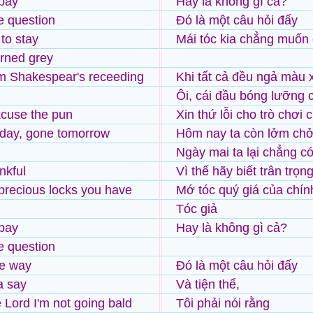
 pay
Hay là không gì cả?
he question
Đó là một câu hỏi đấy
 to stay
Mái tóc kia chẳng muốn 
turned grey
m Shakespear's receeding
Khi tất cả đều ngả màu
Ôi, cái đầu bóng lưỡng 
cuse the pun
Xin thứ lỗi cho trò chơi
 today, gone tomorrow
Hôm nay ta còn lởm ch
Ngày mai ta lại chẳng có
nkful
Vì thế hãy biết trân trọn
precious locks you have
Mớ tóc quý giá của chín
Tóc giả
 pay
Hay là không gì cả?
he question
he way
Đó là một câu hỏi đấy
ta say
Và tiện thể,
 Lord I'm not going bald
Tôi phải nói rằng