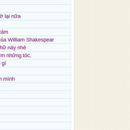
ở lại nữa
 xám
của William Shakespear
 chữ này nhé
ởm những tóc,
 gì
g
h mình