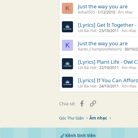
Just the way you are
K
koha0505
1/12/2010
Âm nhạc
[Lyrics] Get It Together -
Lời Bài Hát
23/10/2011
Âm nhạc
Just the way you are
K
Kanto_Champion(Reborn)
30/10/
[Lyrics] Plant Life - Owl C
Lời Bài Hát
22/10/2011
Âm nhạc
[Lyrics] If You Can Affor
Lời Bài Hát
24/10/2011
Âm nhạc
Facebook
Liên kết
Chia sẻ:
Góc Thư Giãn
Âm nhạc
Kênh Sinh Viên