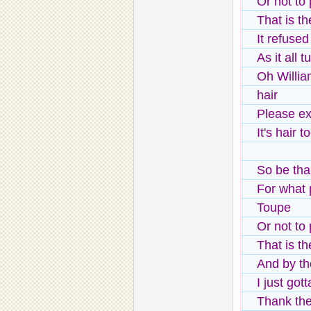
Or not to
That is t
It refused
As it all 
Oh Willia
hair
Please ex
It's hair
So be tha
For what 
Toupe
Or not to
That is t
And by t
I just got
Thank the