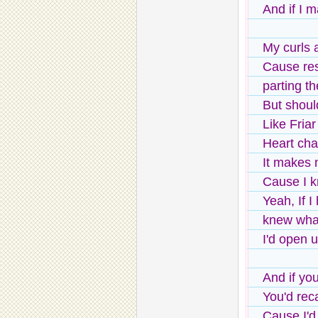
And if I 
My curls a
Cause res
parting th
But shoul
Like Fria
Heart cha
It makes 
Cause I k
Yeah, If 
knew what
I'd open 
And if yo
You'd recal
Cause I'd 