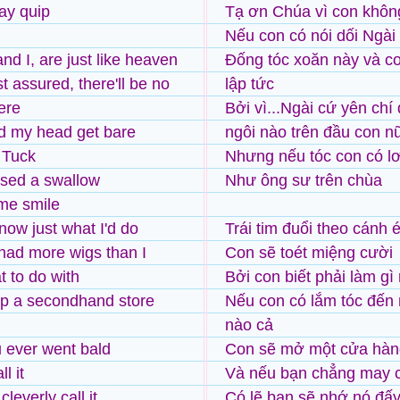
may quip
Tạ ơn Chúa vì con không
Nếu con có nói dối Ngài
nd I, are just like heaven
Đống tóc xoăn này và co
t assured, there'll be no
lập tức
ere
Bởi vì...Ngài cứ yên chí
d my head get bare
ngôi nào trên đầu con n
r Tuck
Nhưng nếu tóc con có lơ
sed a swallow
Như ông sư trên chùa
me smile
now just what I'd do
Trái tim đuổi theo cánh 
I had more wigs than I
Con sẽ toét miệng cười
 to do with
Bởi con biết phải làm gì 
up a secondhand store
Nếu con có lắm tóc đến n
nào cả
u ever went bald
Con sẽ mở một cửa hàn
l it
Và nếu bạn chẳng may có
cleverly call it
Có lẽ bạn sẽ nhớ nó đấ