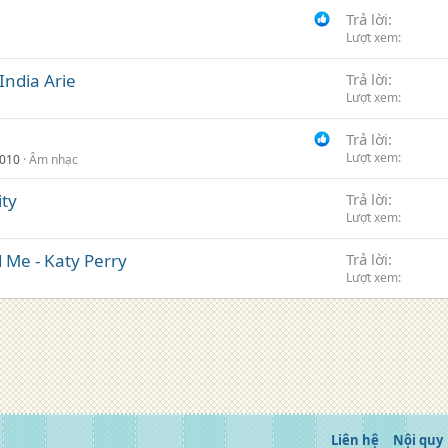
Trả lời
Lượt xem
 India Arie
Trả lời
Lượt xem
Trả lời
Lượt xem
2010
Âm nhạc
ity
Trả lời
Lượt xem
d Me - Katy Perry
Trả lời
Lượt xem
Liên hệ
Nội quy