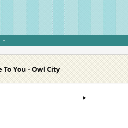
H
 To You - Owl City
▶️