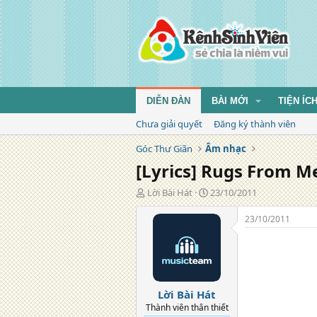
DIỄN ĐÀN
BÀI MỚI
TIỆN ÍC
Chưa giải quyết
Đăng ký thành viên
Góc Thư Giãn
Âm nhạc
[Lyrics] Rugs From Me
T
N
Lời Bài Hát
23/10/2011
á
g
c
à
23/10/2011
g
y
i
đ
ả
ă
n
g
Lời Bài Hát
Thành viên thân thiết