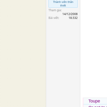
Thành viên thân
thiết
Tham gia
14/12/2008
Bài viết
18.532
Toupe