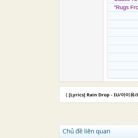
"Rugs Fr
〈 [Lyrics] Rain Drop - IU/아이유/L
Chủ đề liên quan