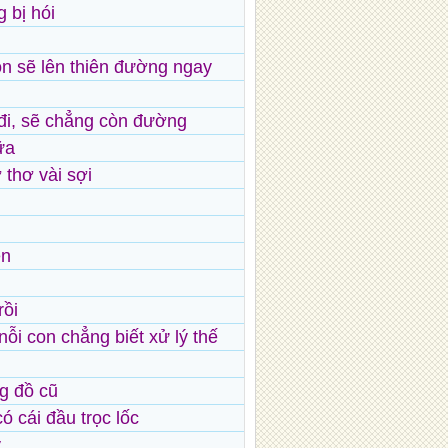
 bị hói
n sẽ lên thiên đường ngay
 đi, sẽ chẳng còn đường
ữa
 thơ vài sợi
én
rồi
ỗi con chẳng biết xử lý thế
g đồ cũ
 cái đầu trọc lốc
y