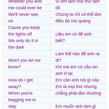
Whether you and
Vì em làm mọi thứ tăm
me could ever be
tối
We'll never see,
Chúng ta chỉ có thể làm
no
điều đó mù quáng
Cause you keep
the lights off
Liệu em có để anh
We only do it in
biết?
the dark
Làm thế nào để anh ra
Won't you let me
đi?
know?
Khi mà em cứ cầu xin
anh ở lại
How do I get
Em cần anh nói gì nào
away?
Em là mọi thứ nhưng
When you're
chẳng phải tầm thường
begging me to
stay
Em muốn anh làm gì