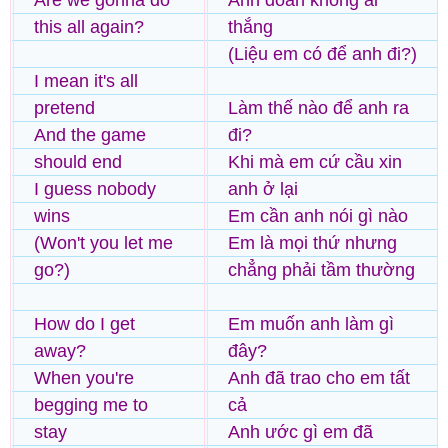
Are we gonna do
Anh đoán không ai
this all again?
thắng
(Liệu em có để anh đi?)
I mean it's all
pretend
Làm thế nào để anh ra
And the game
đi?
should end
Khi mà em cứ cầu xin
I guess nobody
anh ở lại
wins
Em cần anh nói gì nào
(Won't you let me
Em là mọi thứ nhưng
go?)
chẳng phải tầm thường
How do I get
Em muốn anh làm gì
away?
đây?
When you're
Anh đã trao cho em tất
begging me to
cả
stay
Anh ước gì em đã