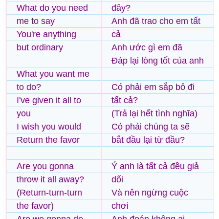
What do you need
đây?
me to say
Anh đã trao cho em tất
You're anything
cả
but ordinary
Anh ước gì em đã
Đáp lại lòng tốt của anh
What you want me
to do?
Có phải em sắp bỏ đi
I've given it all to
tất cả?
you
(Trả lại hết tình nghĩa)
I wish you would
Có phải chúng ta sẽ
Return the favor
bắt đầu lại từ đầu?
Are you gonna
Ý anh là tất cả đều giả
throw it all away?
dối
(Return-turn-turn
Và nên ngừng cuộc
the favor)
chơi