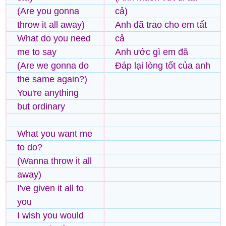
(Are you gonna
cả)
throw it all away)
Anh đã trao cho em tất
What do you need
cả
me to say
Anh ước gì em đã
(Are we gonna do
Đáp lại lòng tốt của anh
the same again?)
You're anything
but ordinary
What you want me
to do?
(Wanna throw it all
away)
I've given it all to
you
I wish you would