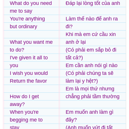
What do you need
Đáp lại lòng tốt của anh
me to say
You're anything
Làm thế nào để anh ra
but ordinary
đi?
Khi mà em cứ cầu xin
What you want me
anh ở lại
to do?
(Có phải em sắp bỏ đi
I've given it all to
tất cả?)
you
Em cần anh nói gì nào
I wish you would
(Có phải chúng ta sẽ
Return the favor
làm lại y hệt?)
Em là mọi thứ nhưng
How do I get
chẳng phải tầm thường
away?
When you're
Em muốn anh làm gì
begging me to
đây?
stay
(Anh muốn vứt đi tất