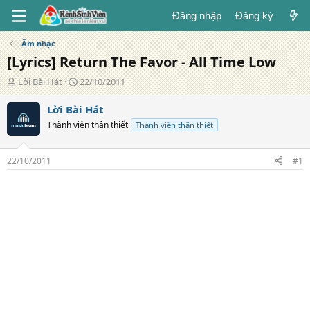
Đăng nhập
Đăng ký
Âm nhạc
[Lyrics] Return The Favor - All Time Low
T
N
Lời Bài Hát
22/10/2011
á
g
c
à
Lời Bài Hát
g
y
Thành viên thân thiết
Thành viên thân thiết
i
đ
ả
ă
n
22/10/2011
#1
g