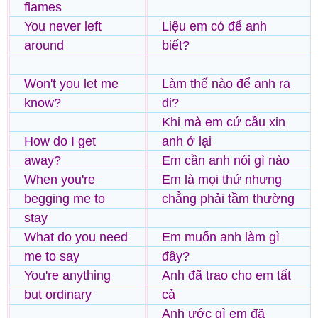
flames
You never left
Liệu em có để anh
around
biết?
Won't you let me
Làm thế nào để anh ra
know?
đi?
Khi mà em cứ cầu xin
How do I get
anh ở lại
away?
Em cần anh nói gì nào
When you're
Em là mọi thứ nhưng
begging me to
chẳng phải tầm thường
stay
What do you need
Em muốn anh làm gì
me to say
đây?
You're anything
Anh đã trao cho em tất
but ordinary
cả
Anh ước gì em đã