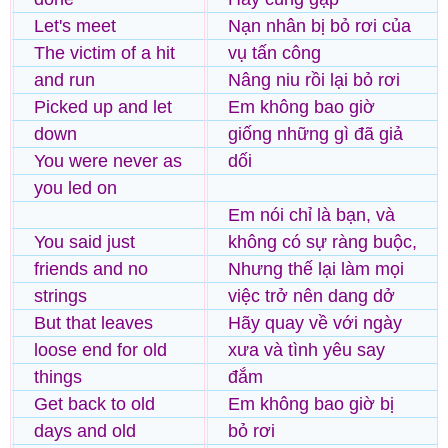
Let's meet
Nạn nhân bị bỏ rơi của
The victim of a hit
vụ tấn công
and run
Nâng niu rồi lại bỏ rơi
Picked up and let
Em không bao giờ
down
giống những gì đã giả
You were never as
dối
you led on
Em nói chỉ là bạn, và
You said just
không có sự ràng buộc,
friends and no
Nhưng thế lại làm mọi
strings
việc trở nên dang dở
But that leaves
Hãy quay về với ngày
loose end for old
xưa và tình yêu say
things
đắm
Get back to old
Em không bao giờ bị
days and old
bỏ rơi