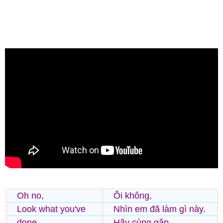
Oh no,
Ôi không,
Look what you've
Nhìn em đã làm gì này.
done
Hãy cùng gặp