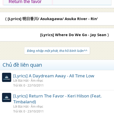
Return the favor
〈 [Lyrics] 明日香川/ Asukagawa/ Asuka River - Rin'
[Lyrics] Where Do We Go - Jay Sean 〉
Đăng nhập một phát, tha hồ bình luận^^
Chủ đề liên quan
[Lyrics] A Daydream Away - All Time Low
Lời Bài Hát
Âm nhạc
Trả lời
0
22/10/2011
[Lyrics] Return The Favor - Keri Hilson (Feat.
Timbaland)
Lời Bài Hát
Âm nhạc
Trả lời
0
23/10/2011