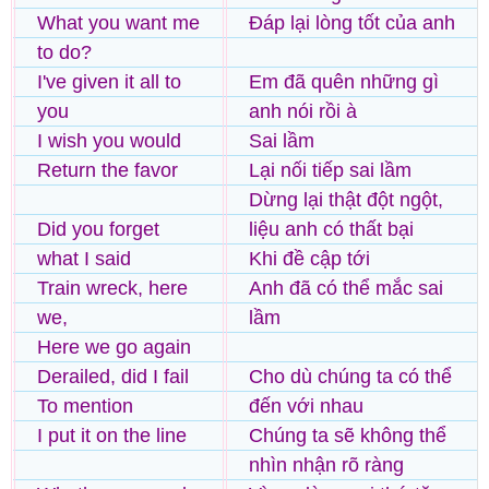
What you want me
Đáp lại lòng tốt của anh
to do?
I've given it all to
Em đã quên những gì
you
anh nói rồi à
I wish you would
Sai lầm
Return the favor
Lại nối tiếp sai lầm
Dừng lại thật đột ngột,
Did you forget
liệu anh có thất bại
what I said
Khi đề cập tới
Train wreck, here
Anh đã có thể mắc sai
we,
lầm
Here we go again
Derailed, did I fail
Cho dù chúng ta có thể
To mention
đến với nhau
I put it on the line
Chúng ta sẽ không thể
nhìn nhận rõ ràng