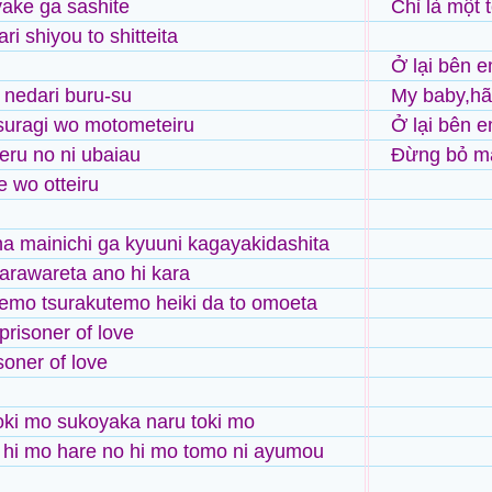
yake ga sashite
Chỉ là một 
i shiyou to shitteita
Ở lại bên e
nedari buru-su
My baby,hã
suragi wo motometeiru
Ở lại bên e
teru no ni ubaiau
Đừng bỏ mặ
e wo otteiru
na mainichi ga kyuuni kagayakidashita
arawareta ano hi kara
emo tsurakutemo heiki da to omoeta
 prisoner of love
soner of love
ki mo sukoyaka naru toki mo
 hi mo hare no hi mo tomo ni ayumou