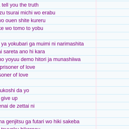
tell you the truth
ezu tsurai michi wo erabu
o ouen shite kureru
ke wo tomo to yobu
 ya yokubari ga muimi ni narimashita
i sareta ano hi kara
o yoyuu demo hitori ja munashiiwa
 prisoner of love
soner of love
ukoshi da yo
 give up
nai de zettai ni
a genjitsu ga futari wo hiki sakeba