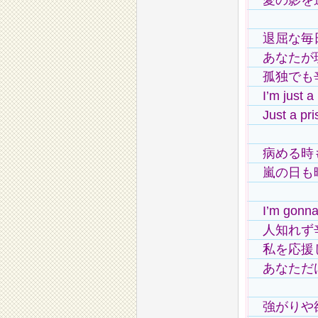
愛の影を
退屈な毎
あなたが
孤独でも
I’m just a
Just a pri
病める時
嵐の日も
I’m gonna 
人知れず
私を応援
あなただ
強がりや