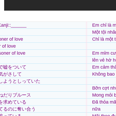
anji::______
Em chỉ là m
Một tội nhâ
oner of love
Chỉ là một 
 of love
soner of love
Em mỉm cư
lên vẻ hờ 
で嘘をついて
Em cảm thấ
気がさして
Không bao g
しようとしっていた
Bỡn cợt nh
ねだりブルース
Mong mỏi b
を求めている
Đã thỏa mã
てるのに奪い合う
nữa