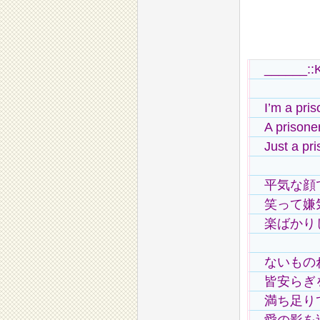
______::K
I’m a pris
A prisoner
Just a pri
平気な顔
笑って嫌
楽ばかり
ないもの
皆安らぎ
満ち足り