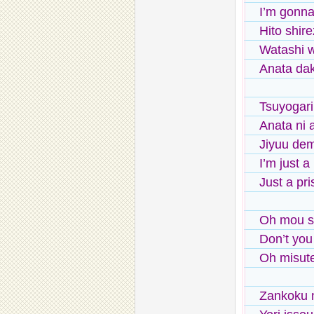
I’m gonna 
Hito shir
Watashi w
Anata da
Tsuyogari
Anata ni a
Jiyuu dem
I’m just a
Just a pri
Oh mou s
Don’t you
Oh misute
Zankoku n