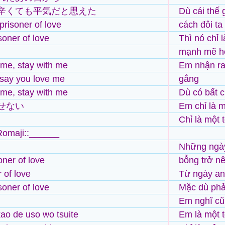
辛くても平気だと思えた
Dù cái thế 
 prisoner of love
cách đôi ta
soner of love
Thì nó chỉ 
mạnh mẽ h
 me, stay with me
Em nhận ra
say you love me
gắng
 me, stay with me
Dù có bất c
せない
Em chỉ là m
Chỉ là một 
Romaji::______
Những ngà
oner of love
bỗng trở n
 of love
Từ ngày an
soner of love
Mặc dù phả
Em nghĩ cũ
kao de uso wo tsuite
Em là một t