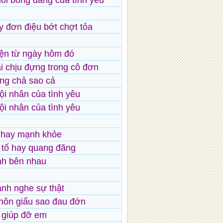
ổi bóng dáng của tình yêu
 đơn điệu bớt chợt tỏa
iện từ ngày hôm đó
i chịu đựng trong cô đơn
ng chả sao cả
ội nhân của tình yêu
tội nhân của tình yêu
 hay mạnh khỏe
o tố hay quang đãng
nh bên nhau
anh nghe sự thật
hôn giấu sao đau đớn
 giúp đỡ em