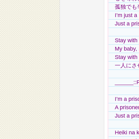
孤独でも
I’m just a
Just a pri
Stay with
My baby, 
Stay with
一人にさ
______::
I’m a pris
A prisoner
Just a pri
Heiki na 