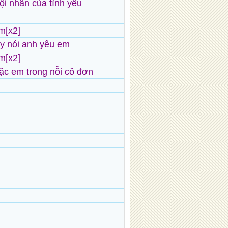
tội nhân của tình yêu
m[x2]
y nói anh yêu em
m[x2]
c em trong nỗi cô đơn