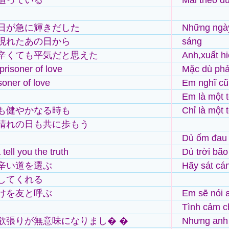
追っている
Mãi theo đu
日が急に輝きだした
Những ngày
現れたあの日から
sáng
辛くても平気だと思えた
Anh,xuất h
 prisoner of love
Mặc dù phả
soner of love
Em nghĩ cũ
Em là một t
も健やかなる時も
Chỉ là một 
晴れの日も共に歩もう
Dù ốm đau
tell you the truth
Dù trời bã
辛い道を選ぶ
Hãy sát cá
してくれる
けを友と呼ぶ
Em sẽ nói 
Tình cảm c
欲張りが無意味になりまし� �
Nhưng anh