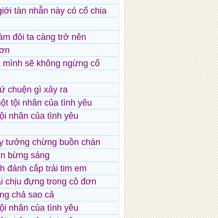
giới tàn nhẫn này có cố chia
làm đôi ta càng trở nên
ơn
 mình sẽ không ngừng cố
ứ chuện gì xảy ra
ột tội nhân của tình yêu
tội nhân của tình yêu
y tưởng chừng buồn chán
ên bừng sáng
h đánh cắp trái tim em
i chịu đựng trong cô đơn
ng chả sao cả
ội nhân của tình yêu