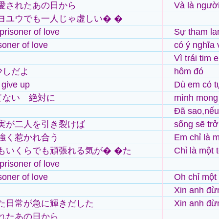
愛されたあの日から
Và là ngườ
ヨユウでも一人じゃ虚しい� �
 prisoner of love
Sự tham la
soner of love
có ý nghĩa
Vì trái tim
少しだよ
hôm đó
 give up
Dù em có t
捨てない 絶対に
mình mong
Đã sao,nếu
実が二人を引き裂けば
sống sẽ trở
強く惹かれ合う
Em chỉ là m
もいくらでも頑張れる気が� �た
Chỉ là một 
 prisoner of love
soner of love
Oh chỉ một 
Xin anh đừ
た日常が急に輝きだした
Xin anh đừ
れたあの日から