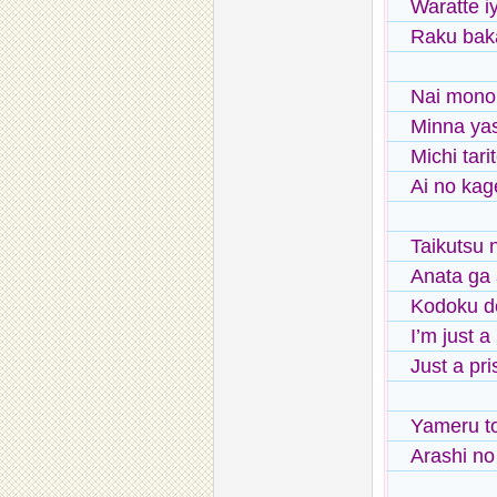
Waratte i
Raku bakar
Nai mono 
Minna ya
Michi tari
Ai no kag
Taikutsu 
Anata ga 
Kodoku d
I’m just a
Just a pri
Yameru to
Arashi no