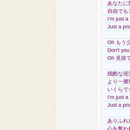
あなたに
自由でも
I’m just a
Just a pri
Oh もう
Don’t you
Oh 見
残酷な現
より一層
いくらで
I’m just a
Just a pri
ありふれ
心を奪わ