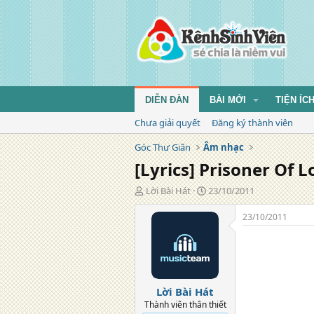
DIỄN ĐÀN
BÀI MỚI
TIỆN ÍC
Chưa giải quyết
Đăng ký thành viên
Góc Thư Giãn
Âm nhạc
[Lyrics] Prisoner Of 
T
N
Lời Bài Hát
23/10/2011
á
g
c
à
23/10/2011
g
y
i
đ
ả
ă
n
g
Lời Bài Hát
Thành viên thân thiết