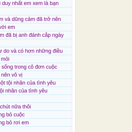
i duy nhất em xem là bạn
m và dũng cảm đã trở nên
 với em
 em đã bị anh đánh cắp ngày
ự do và có hơn những điều
 mỏi
 sống trong cô đơn cuộc
 nên vô vị
ột tội nhân của tình yêu
tội nhân của tình yêu
chút nữa thôi
ng bỏ cuộc
ng bỏ rơi em