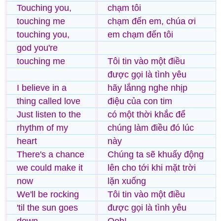
Touching you,
chạm tôi
touching me
chạm đến em, chúa ơi
touching you,
em chạm đến tôi
god you're
touching me
Tôi tin vào một điều
được gọi là tình yêu
I believe in a
hãy lắnng nghe nhịp
thing called love
điệu của con tim
Just listen to the
có một thời khắc để
rhythm of my
chúng làm điều đó lúc
heart
này
There's a chance
Chúng ta sẽ khuấy động
we could make it
lên cho tới khi mặt trời
now
lặn xuống
We'll be rocking
Tôi tin vào một điều
'til the sun goes
được gọi là tình yêu