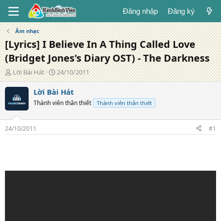
Đăng nhập
Đăng ký
Âm nhạc
[Lyrics] I Believe In A Thing Called Love
(Bridget Jones's Diary OST) - The Darkness
T
N
Lời Bài Hát
24/10/2011
á
g
c
à
Lời Bài Hát
g
y
Thành viên thân thiết
Thành viên thân thiết
i
đ
ả
ă
n
24/10/2011
#1
g