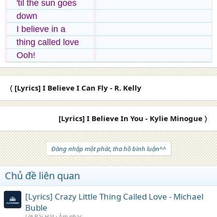
'til the sun goes
down
I believe in a
thing called love
Ooh!
〈 [Lyrics] I Believe I Can Fly - R. Kelly
[Lyrics] I Believe In You - Kylie Minogue 〉
Đăng nhập một phát, tha hồ bình luận^^
Chủ đề liên quan
[Lyrics] Crazy Little Thing Called Love - Michael
Buble
Lời Bài Hát
Âm nhạc