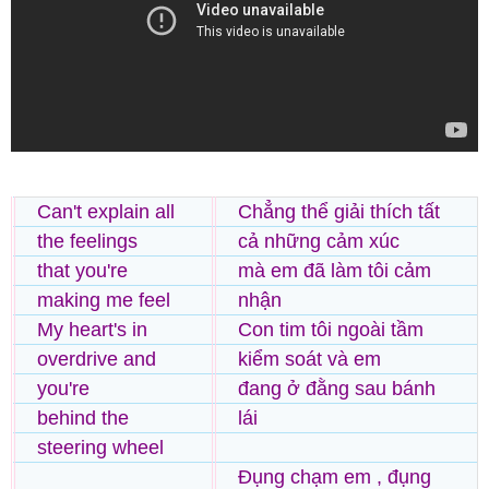
Can't explain all
Chẳng thể giải thích tất
the feelings
cả những cảm xúc
that you're
mà em đã làm tôi cảm
making me feel
nhận
My heart's in
Con tim tôi ngoài tầm
overdrive and
kiểm soát và em
you're
đang ở đằng sau bánh
behind the
lái
steering wheel
Đụng chạm em , đụng