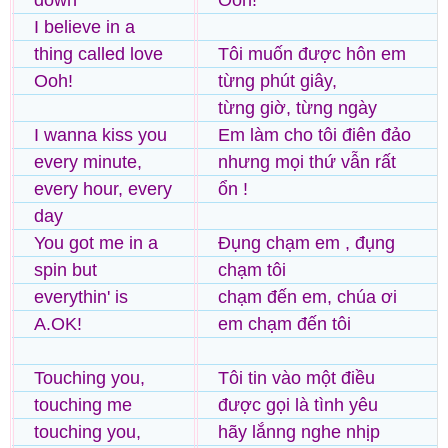
down
Ooh!
I believe in a
thing called love
Tôi muốn được hôn em
Ooh!
từng phút giây,
từng giờ, từng ngày
I wanna kiss you
Em làm cho tôi điên đảo
every minute,
nhưng mọi thứ vẫn rất
every hour, every
ổn !
day
You got me in a
Đụng chạm em , đụng
spin but
chạm tôi
everythin' is
chạm đến em, chúa ơi
A.OK!
em chạm đến tôi
Touching you,
Tôi tin vào một điều
touching me
được gọi là tình yêu
touching you,
hãy lắnng nghe nhịp