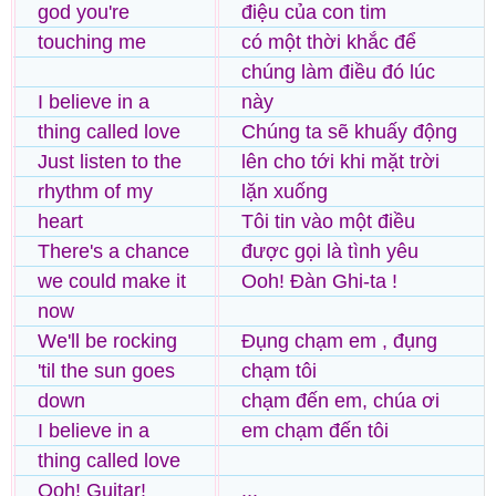
god you're
điệu của con tim
touching me
có một thời khắc để
chúng làm điều đó lúc
I believe in a
này
thing called love
Chúng ta sẽ khuấy động
Just listen to the
lên cho tới khi mặt trời
rhythm of my
lặn xuống
heart
Tôi tin vào một điều
There's a chance
được gọi là tình yêu
we could make it
Ooh! Đàn Ghi-ta !
now
We'll be rocking
Đụng chạm em , đụng
'til the sun goes
chạm tôi
down
chạm đến em, chúa ơi
I believe in a
em chạm đến tôi
thing called love
Ooh! Guitar!
...