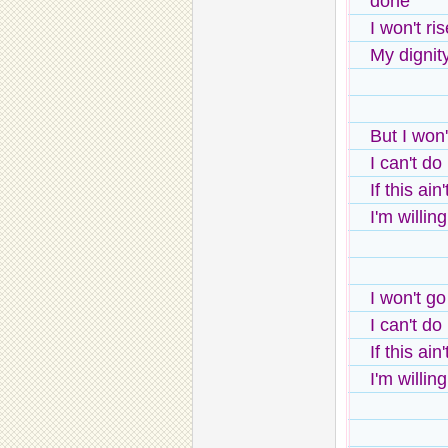
done
I won't ris
My digni
But I won'
I can't do
If this ain
I'm willin
I won't go
I can't do 
If this ain
I'm willin