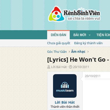
DIỄN ĐÀN
BÀI MỚI
TIỆN ÍC
Chưa giải quyết
Đăng ký thành viên
Góc Thư Giãn
Âm nhạc
[Lyrics] He Won't Go -
T
N
Lời Bài Hát
20/10/2011
á
g
c
à
20/10/2011
g
y
i
đ
ả
ă
n
g
Lời Bài Hát
Thành viên thân thiết