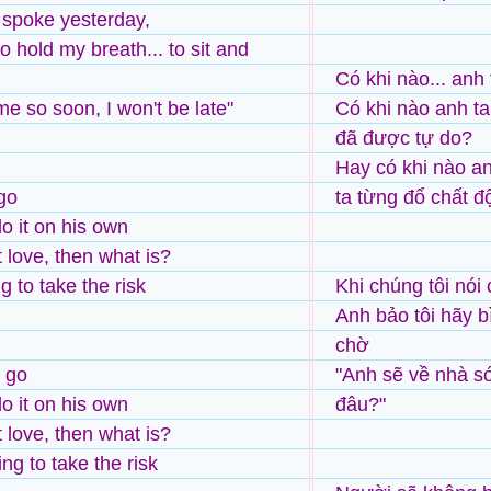
spoke yesterday,
o hold my breath... to sit and
Có khi nào... anh
ome so soon, I won't be late"
Có khi nào anh ta
đã được tự do?
Hay có khi nào an
go
ta từng đổ chất độ
o it on his own
't love, then what is?
ng to take the risk
Khi chúng tôi nó
Anh bảo tôi hãy bì
chờ
t go
"Anh sẽ về nhà sớ
o it on his own
đâu?"
't love, then what is?
ing to take the risk