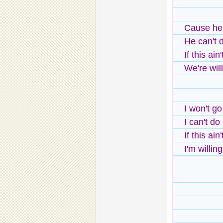
Cause he
He can't d
If this ain
We're will
I won't go
I can't do
If this ain
I'm willin