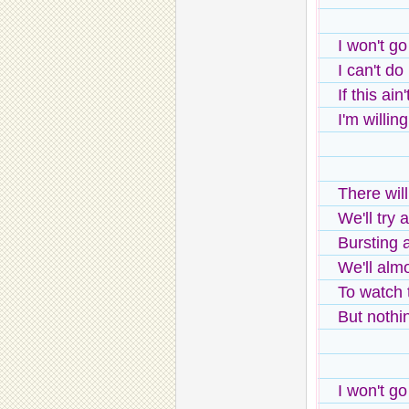
I won't go
I can't do 
If this ain
I'm willin
There wil
We'll try 
Bursting 
We'll almo
To watch 
But nothin
I won't go