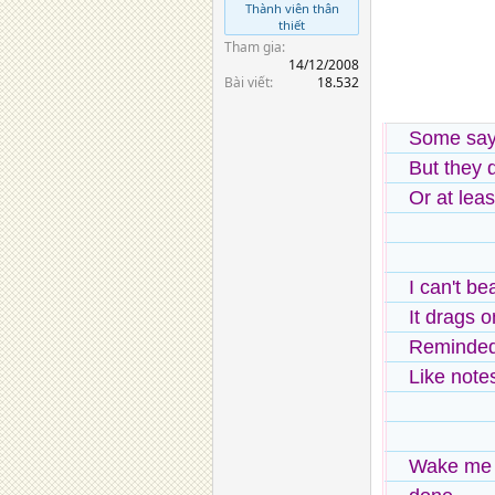
Thành viên thân
thiết
Tham gia
14/12/2008
Bài viết
18.532
Some say I
But they d
Or at leas
I can't be
It drags 
Reminded 
Like note
Wake me 