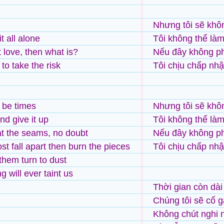
Nhưng tôi sẽ khô
it all alone
Tôi không thể là
't love, then what is?
Nếu đây không phả
g to take the risk
Tôi chịu chấp nh
l be times
Nhưng tôi sẽ khô
and give it up
Tôi không thể làm
at the seams, no doubt
Nếu đây không phả
st fall apart then burn the pieces
Tôi chịu chấp nh
them turn to dust
g will ever taint us
Thời gian còn dài
Chúng tôi sẽ cố g
Không chút nghi 