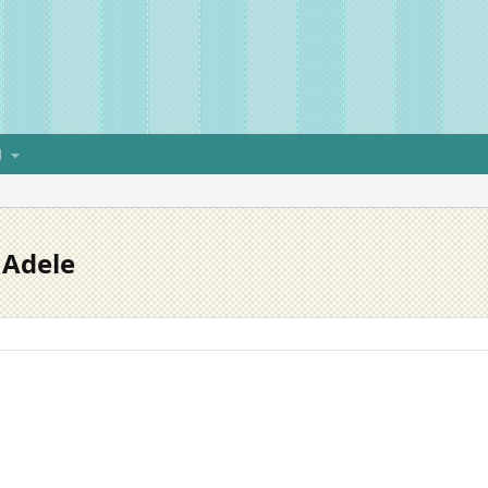
H
 Adele