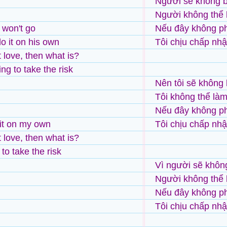
Người sẽ không b
Người không thể 
 won't go
Nếu đây không phả
o it on his own
Tôi chịu chấp nh
't love, then what is?
ing to take the risk
Nên tôi sẽ không 
Tôi không thể làm 
Nếu đây không phả
 it on my own
Tôi chịu chấp nh
't love, then what is?
g to take the risk
Vì người sẽ không
Người không thể 
Nếu đây không phả
Tôi chịu chấp nh