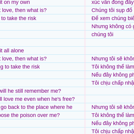
 it on my own
xúc vẫn đong đầy l
't love, then what is?
Chúng tôi sụp đổ 
g to take the risk
Để xem chúng biế
Nhưng không có gì
chúng tôi
it all alone
't love, then what is?
Nhưng tôi sẽ khô
ng to take the risk
Tôi không thể là
Nếu đây không phả
Tôi chịu chấp nh
 will he still remember me?
till love me even when he's free?
e go back to the place where he
Nhưng tôi sẽ khô
oose the poison over me?
Tôi không thể làm
Nếu đây không phả
Tôi chịu chấp nh