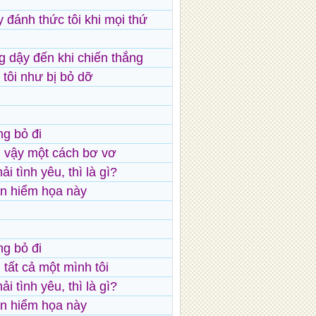
y đánh thức tôi khi mọi thứ
g dậy đến khi chiến thắng
 tôi như bị bỏ dỡ
ng bỏ đi
m vậy một cách bơ vơ
i tình yêu, thì là gì?
ận hiểm họa này
ng bỏ đi
 tất cả một mình tôi
i tình yêu, thì là gì?
ận hiểm họa này