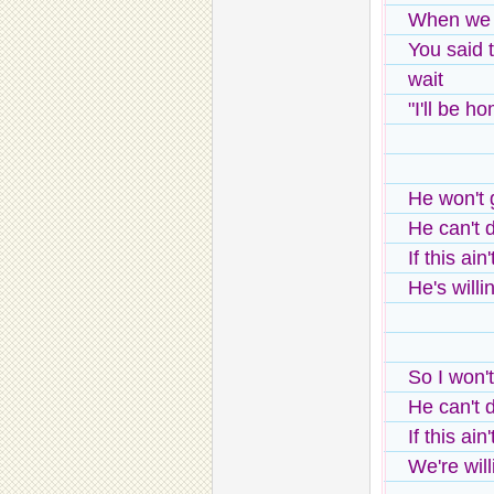
When we 
You said t
wait
"I'll be h
He won't 
He can't d
If this ain
He's willi
So I won'
He can't d
If this ain
We're will