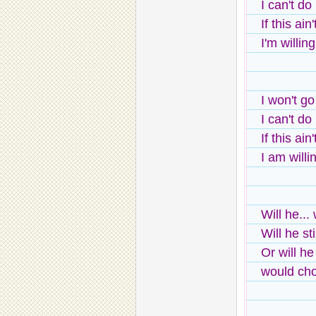
I can't do
If this ain
I'm willin
I won't go
I can't do 
If this ain
I am willi
Will he...
Will he s
Or will h
would ch