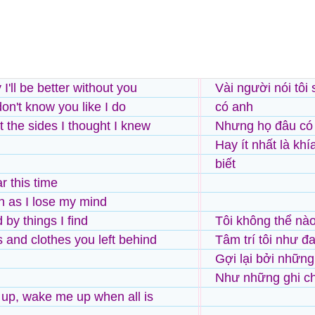
'll be better without you
Vài người nói tôi
on't know you like I do
có anh
t the sides I thought I knew
Nhưng họ đâu có b
Hay ít nhất là khí
biết
ar this time
on as I lose my mind
by things I find
Tôi không thể nà
s and clothes you left behind
Tâm trí tôi như đa
Gợi lại bởi những 
Như những ghi ch
up, wake me up when all is