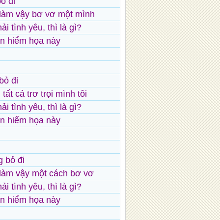
ỏ đi
làm vậy bơ vơ một mình
i tình yêu, thì là gì?
ận hiểm họa này
bỏ đi
tất cả trơ trọi mình tôi
i tình yêu, thì là gì?
ận hiểm họa này
 bỏ đi
làm vậy một cách bơ vơ
i tình yêu, thì là gì?
ận hiểm họa này