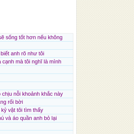
 sẽ sống tốt hơn nếu không
iết anh rõ như tôi
a cạnh mà tôi nghĩ là mình
o chịu nỗi khoảnh khắc này
ng rối bời
kỷ vật tôi tìm thấy
ú và áo quần anh bỏ lại