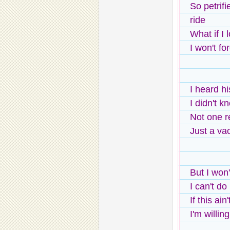
So petrifi
ride
What if I 
I won't fo
I heard h
I didn't k
Not one r
Just a va
But I won'
I can't do
If this ain
I'm willin