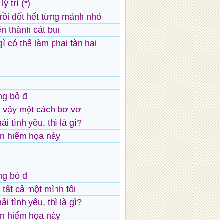
ý trí (*)
rồi đốt hết từng mảnh nhỏ
n thành cát bụi
 có thể làm phai tàn hai
ng bỏ đi
m vậy một cách bơ vơ
i tình yêu, thì là gì?
ận hiểm họa này
ng bỏ đi
 tất cả một mình tôi
i tình yêu, thì là gì?
ận hiểm họa này