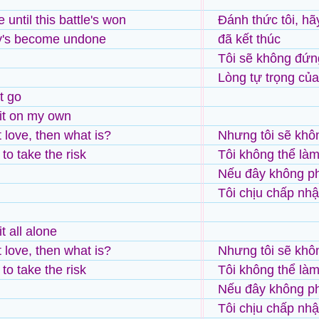
e until this battle's won
Đánh thức tôi, hã
ty's become undone
đã kết thúc
Tôi sẽ không đứn
Lòng tự trọng của
t go
 it on my own
't love, then what is?
Nhưng tôi sẽ khô
g to take the risk
Tôi không thể là
Nếu đây không phả
Tôi chịu chấp nh
it all alone
't love, then what is?
Nhưng tôi sẽ khô
g to take the risk
Tôi không thể làm
Nếu đây không phả
Tôi chịu chấp nh