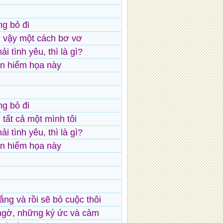
ng bỏ đi
m vậy một cách bơ vơ
i tình yêu, thì là gì?
ận hiểm họa này
ng bỏ đi
 tất cả một mình tôi
i tình yêu, thì là gì?
ận hiểm họa này
ắng và rồi sẽ bỏ cuộc thôi
ngờ, những ký ức và cảm