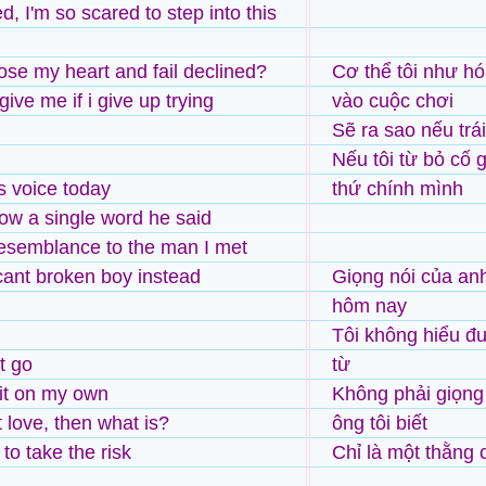
ed, I'm so scared to step into this
lose my heart and fail declined?
Cơ thể tôi như hó
rgive me if i give up trying
vào cuộc chơi
Sẽ ra sao nếu trái 
Nếu tôi từ bỏ cố 
is voice today
thứ chính mình
now a single word he said
esemblance to the man I met
cant broken boy instead
Giọng nói của anh
hôm nay
Tôi không hiểu đư
t go
từ
 it on my own
Không phải giọng
't love, then what is?
ông tôi biết
g to take the risk
Chỉ là một thằng 