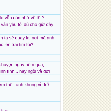
 ta vẫn còn nhớ về tôi?
 vẫn yêu tôi dù cho giờ đây
h ta sẽ quay lại nơi mà anh
c lên trái tim tôi?
i chuyện ngày hôm qua,
nh tĩnh... hãy ngồi và đợi
m thôi, anh không về trễ