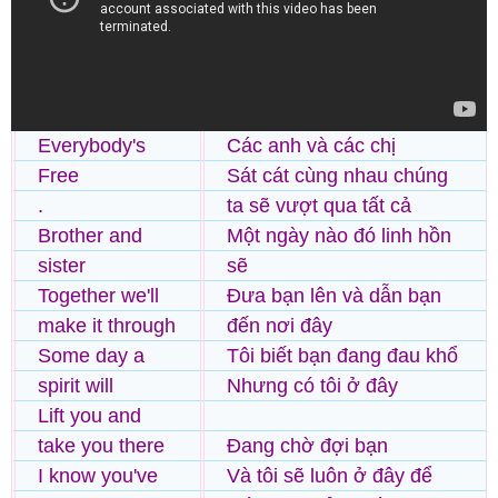
Everybody's
Các anh và các chị
Free
Sát cát cùng nhau chúng
.
ta sẽ vượt qua tất cả
Brother and
Một ngày nào đó linh hồn
sister
sẽ
Together we'll
Đưa bạn lên và dẫn bạn
make it through
đến nơi đây
Some day a
Tôi biết bạn đang đau khổ
spirit will
Nhưng có tôi ở đây
Lift you and
take you there
Đang chờ đợi bạn
I know you've
Và tôi sẽ luôn ở đây để