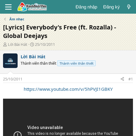
Đăng nhập
Đăng ký
Âm nhạc
[Lyrics] Everybody's Free (ft. Rozalla) -
Global Deejays
T
N
Lời Bài Hát
25/10/2011
á
g
c
à
Lời Bài Hát
g
y
Thành viên thân thiết
Thành viên thân thiết
i
đ
ả
ă
n
25/10/2011
#1
g
https://www.youtube.com/v/5hPVJI1GBKY