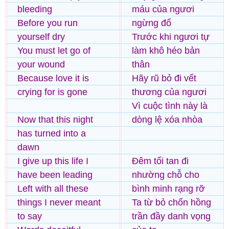
bleeding
máu của ngươi
Before you run
ngừng đổ
yourself dry
Trước khi ngươi tự
You must let go of
làm khô héo bản
your wound
thân
Because love it is
Hãy rũ bỏ đi vết
crying for is gone
thương của ngươi
Vì cuộc tình này là
Now that this night
dòng lệ xóa nhòa
has turned into a
dawn
I give up this life I
Đêm tối tan đi
have been leading
nhường chỗ cho
Left with all these
bình minh rạng rỡ
things I never meant
Ta từ bỏ chốn hồng
to say
trần đầy danh vọng