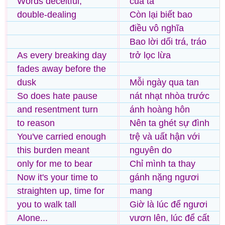
Words deceitful,
của ta
double-dealing
Còn lại biết bao
điều vô nghĩa
Bao lời dối trá, tráo
As every breaking day
trở lọc lừa
fades away before the
dusk
Mỗi ngày qua tan
So does hate pause
nát nhạt nhòa trước
and resentment turn
ánh hoàng hôn
to reason
Nên ta ghét sự đình
You've carried enough
trệ và uất hận với
this burden meant
nguyên do
only for me to bear
Chỉ mình ta thay
Now it's your time to
gánh nặng ngươi
straighten up, time for
mang
you to walk tall
Giờ là lúc để ngươi
Alone...
vươn lên, lúc để cất