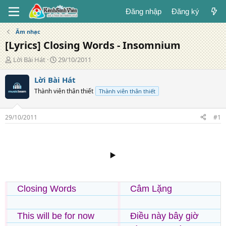
Đăng nhập
Đăng ký
Âm nhạc
[Lyrics] Closing Words - Insomnium
T
N
Lời Bài Hát
29/10/2011
á
g
c
à
Lời Bài Hát
g
y
Thành viên thân thiết
Thành viên thân thiết
i
đ
ả
ă
n
29/10/2011
#1
g
▶️
Closing Words
Câm Lặng
This will be for now
Điều này bây giờ