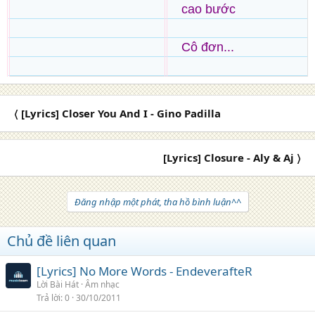
cao bước
Cô đơn...
〈 [Lyrics] Closer You And I - Gino Padilla
[Lyrics] Closure - Aly & Aj 〉
Đăng nhập một phát, tha hồ bình luận^^
Chủ đề liên quan
[Lyrics] No More Words - EndeverafteR
Lời Bài Hát
Âm nhạc
Trả lời
0
30/10/2011