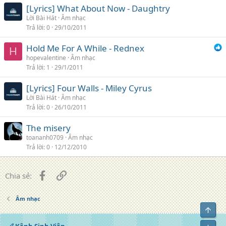
[Lyrics] What About Now - Daughtry
Lời Bài Hát
Âm nhạc
Trả lời
0
29/10/2011
Hold Me For A While - Rednex
H
hopevalentine
Âm nhạc
Trả lời
1
29/1/2011
[Lyrics] Four Walls - Miley Cyrus
Lời Bài Hát
Âm nhạc
Trả lời
0
26/10/2011
The misery
toananh0709
Âm nhạc
Trả lời
0
12/12/2010
Facebook
Liên kết
Chia sẻ:
Âm nhạc
Top