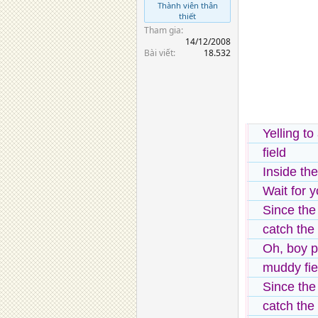
Thành viên thân
thiết
Tham gia
14/12/2008
Bài viết
18.532
Yelling to
field
Inside th
Wait for y
Since the
catch the
Oh, boy pl
muddy fie
Since the
catch the