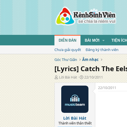
DIỄN ĐÀN
BÀI MỚI
TIỆN ÍC
Chưa giải quyết
Đăng ký thành viên
Góc Thư Giãn
Âm nhạc
[Lyrics] Catch The Ee
T
N
Lời Bài Hát
22/10/2011
á
g
c
à
22/10/2011
g
y
i
đ
ả
ă
n
g
Lời Bài Hát
Thành viên thân thiết