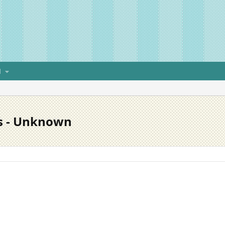
H
ls - Unknown