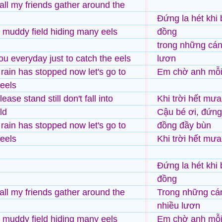
 all my friends gather around the
Đứng la hét khi 
e muddy field hiding many eels
đồng
trong những cán
ou everyday just to catch the eels
lươn
 rain has stopped now let's go to
Em chờ anh mỗi 
 eels
ease stand still don't fall into
Khi trời hết mưa
ld
Cậu bé ơi, đứng
 rain has stopped now let's go to
đồng đầy bùn
 eels
Khi trời hết mưa
Đứng la hét khi 
đồng
 all my friends gather around the
Trong những cán
nhiều lươn
e muddy field hiding many eels
Em chờ anh mỗi 