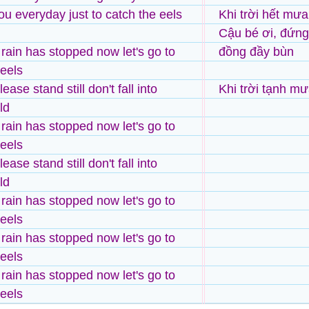
ou everyday just to catch the eels
Khi trời hết mưa
Cậu bé ơi, đứng
 rain has stopped now let's go to
đồng đầy bùn
 eels
ease stand still don't fall into
Khi trời tạnh mư
ld
 rain has stopped now let's go to
 eels
ease stand still don't fall into
ld
 rain has stopped now let's go to
 eels
 rain has stopped now let's go to
 eels
 rain has stopped now let's go to
 eels