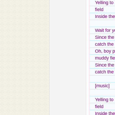
Yelling to
field
Inside th
Wait for y
Since the
catch the
Oh, boy pl
muddy fie
Since the
catch the
[music]
Yelling to
field
Inside th