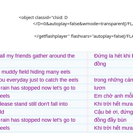
<object classid="clsid: D
</D=0&autoplay=false&wmode=transparent[/FL
</getflashplayer" flashvars="autoplay=false[/F
 all my friends gather around the
Đứng la hét khi 
đồng
e muddy field hiding many eels
ou everyday just to catch the eels
trong những cán
 rain has stopped now let's go to
lươn
 eels
Em chờ anh mỗi 
ease stand still don't fall into
Khi trời hết mưa
ld
Cậu bé ơi, đứng
 rain has stopped now let's go to
đồng đầy bùn
 eels
Khi trời hết mưa