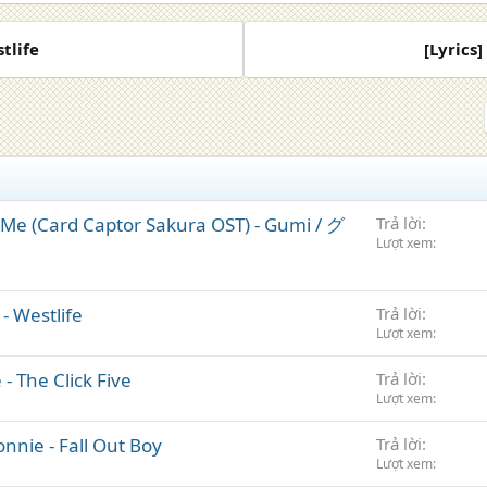
tlife
[Lyrics
h Me (Card Captor Sakura OST) - Gumi / グ
Trả lời
Lượt xem
- Westlife
Trả lời
Lượt xem
- The Click Five
Trả lời
Lượt xem
onnie - Fall Out Boy
Trả lời
Lượt xem