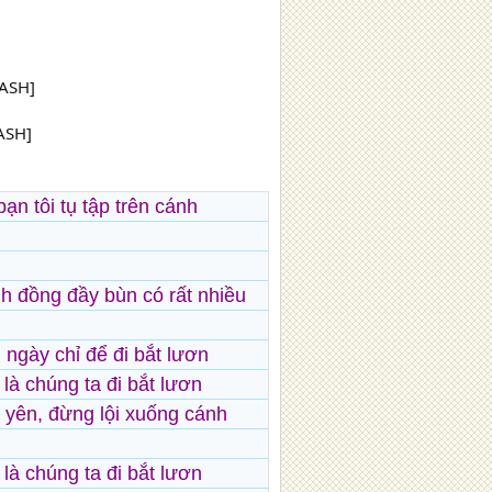
ASH]
LASH]
bạn tôi tụ tập trên cánh
h đồng đầy bùn có rất nhiều
ngày chỉ để đi bắt lươn
 là chúng ta đi bắt lươn
 yên, đừng lội xuống cánh
 là chúng ta đi bắt lươn