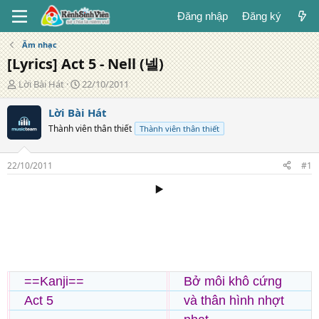
Đăng nhập
Đăng ký
Âm nhạc
[Lyrics] Act 5 - Nell (넬)
T
N
Lời Bài Hát
22/10/2011
á
g
c
à
Lời Bài Hát
g
y
Thành viên thân thiết
Thành viên thân thiết
i
đ
ả
ă
n
22/10/2011
#1
g
▶️
==Kanji==
Bở môi khô cứng
Act 5
và thân hình nhợt