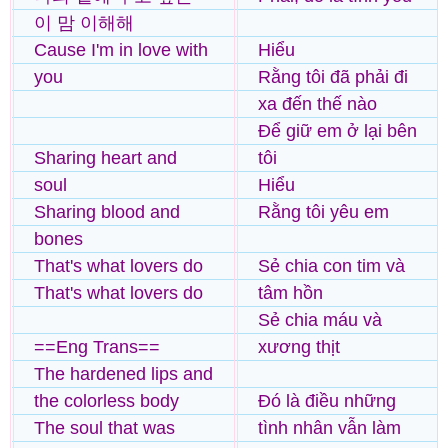
이 맘 이해해
Cause I'm in love with
Hiểu
you
Rằng tôi đã phải đi
xa đến thế nào
Để giữ em ở lại bên
Sharing heart and
tôi
soul
Hiểu
Sharing blood and
Rằng tôi yêu em
bones
That's what lovers do
Sẻ chia con tim và
That's what lovers do
tâm hồn
Sẻ chia máu và
==Eng Trans==
xương thịt
The hardened lips and
the colorless body
Đó là điều những
The soul that was
tình nhân vẫn làm