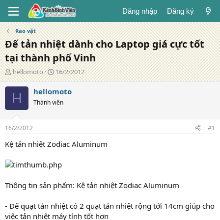
Đăng nhập
Đăng ký
Rao vặt
Đế tản nhiệt dành cho Laptop giá cực tốt
tại thành phố Vinh
T
N
hellomoto
16/2/2012
á
g
c
à
hellomoto
H
g
y
Thành viên
i
đ
ả
ă
n
16/2/2012
#1
g
Kệ tản nhiệt Zodiac Aluminum
Thông tin sản phẩm: Kệ tản nhiệt Zodiac Aluminum
- Đế quạt tản nhiệt có 2 quạt tản nhiệt rộng tới 14cm giúp cho
việc tản nhiệt máy tính tốt hơn