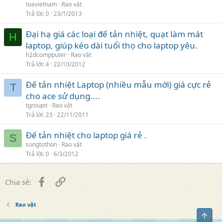
toavietnam
Rao vặt
Trả lời
0
23/1/2013
Đại hạ giá các loại đế tản nhiệt, quạt làm mát
H
laptop, giúp kéo dài tuổi thọ cho laptop yêu.
h2dcompputer
Rao vặt
Trả lời
4
22/10/2012
Đế tản nhiệt Laptop (nhiều mẫu mới) giá cực rẻ
T
cho ace sử dụng....
tgroupit
Rao vặt
Trả lời
23
22/11/2011
Đế tản nhiệt cho laptop giá rẻ .
S
songtothon
Rao vặt
Trả lời
0
6/3/2012
Facebook
Liên kết
Chia sẻ:
Rao vặt
Top