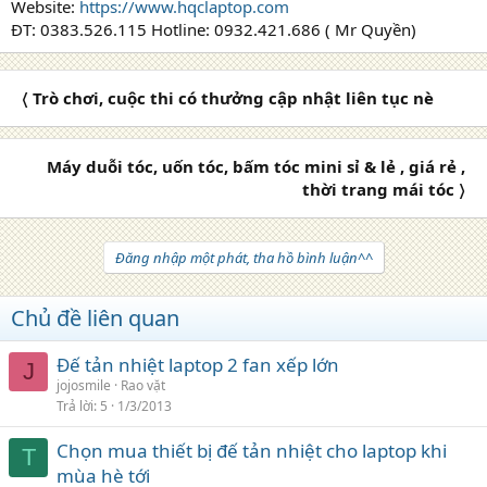
Website:
https://www.hqclaptop.com
ĐT: 0383.526.115 Hotline: 0932.421.686 ( Mr Quyền)
〈 Trò chơi, cuộc thi có thưởng cập nhật liên tục nè
Máy duỗi tóc, uốn tóc, bấm tóc mini sỉ & lẻ , giá rẻ ,
thời trang mái tóc 〉
Đăng nhập một phát, tha hồ bình luận^^
Chủ đề liên quan
Đế tản nhiệt laptop 2 fan xếp lớn
J
jojosmile
Rao vặt
Trả lời
5
1/3/2013
Chọn mua thiết bị đế tản nhiệt cho laptop khi
T
mùa hè tới