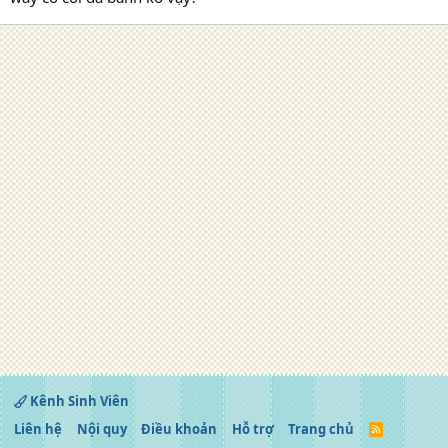
Kênh Sinh Viên
Liên hệ
Nội quy
Điều khoản
Hỗ trợ
Trang chủ
R
S