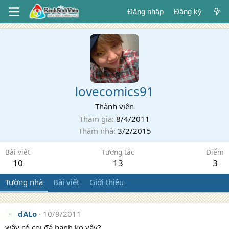
Đăng nhập
Đăng ký
lovecomics91
Thành viên
Tham gia
8/4/2011
Thăm nhà
3/2/2015
Bài viết
Tương tác
Điểm
10
13
3
Tường nhà
Bài viết
Giới thiệu
dALo
10/9/2011
wây có coi đá banh ko vậy?