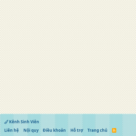
Kênh Sinh Viên
Liên hệ
Nội quy
Điều khoản
Hỗ trợ
Trang chủ
R
S