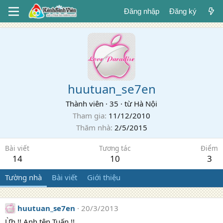
Đăng nhập
Đăng ký
huutuan_se7en
Thành viên
·
35
·
từ
Hà Nội
Tham gia
11/12/2010
Thăm nhà
2/5/2015
Bài viết
Tương tác
Điểm
14
10
3
Tường nhà
Bài viết
Giới thiệu
huutuan_se7en
20/3/2013
Ừh !! Anh tên Tuấn !!