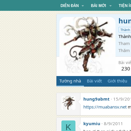
DIỄN ĐÀN
BÀI MỚI
TIỆN Í
hu
Thành 
Thành 
Tham 
Thăm
Bài viế
230
Tường nhà
Bài viết
Giới thiệu
hung9abmt
15/9/20
https://muabansv.net
m
kyumiu
8/9/2011
K