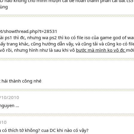
e ID nao không cho mình mượn cái để hoàn thành phần cài đăt cs
cùng
.net/showthread.php?t=28531
cài ps1 thì đc, nhưng wa ps2 thì ko có file iso của game god of wa
ấy trang khác, cũng hướng dẫn vậy, và cũng tải và cũng ko có file
vô rồi, nhưng hình như là sau khi vô
bước mà mình ko vô đc
mới 
t hái thành công nhé
/10/2010
nguyen ...
010
u có thích tớ không? cua DC khi nào có vậy?