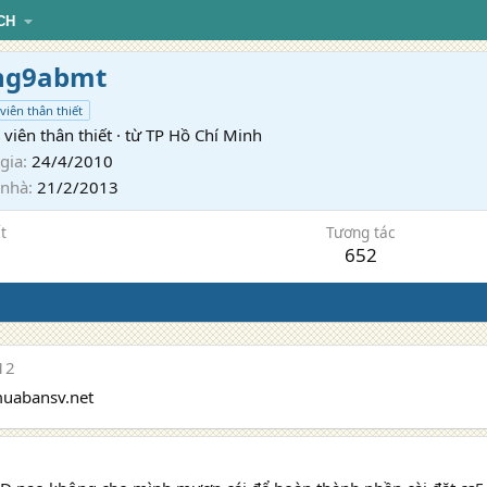
CH
ng9abmt
viên thân thiết
viên thân thiết
·
từ
TP Hồ Chí Minh
gia
24/4/2010
 nhà
21/2/2013
t
Tương tác
652
12
uabansv.net