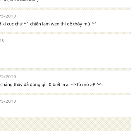
/5/2010
đỡ kì cục chứ ^^ chiện lam wen thì dễ thôy mừ ^^
10
/5/2010
 chẳng thấy đả đông gì . 0 biết la ai -->Tò mò
:-P ^^
/5/2010