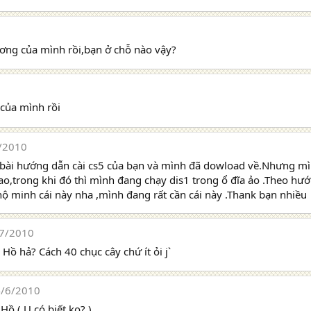
ơng của mình rồi,bạn ở chỗ nào vậy?
của mình rồi
/2010
bài hướng dẫn cài cs5 của bạn và mình đã dowload về.Nhưng mìn
sao,trong khi đó thì mình đang chạy dis1 trong ổ đĩa ảo .Theo hư
hộ minh cái này nha ,mình đang rất cần cái này .Thank bạn nhiều
7/2010
ồ hả? Cách 40 chục cây chứ ít ỏi j`
/6/2010
Hồ ( U có biết ko? )