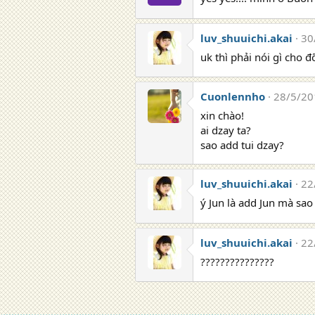
luv_shuuichi.akai
30
uk thì phải nói gì cho 
Cuonlennho
28/5/20
xin chào!
ai dzay ta?
sao add tui dzay?
luv_shuuichi.akai
22
ý Jun là add Jun mà sao
luv_shuuichi.akai
22
???????????????