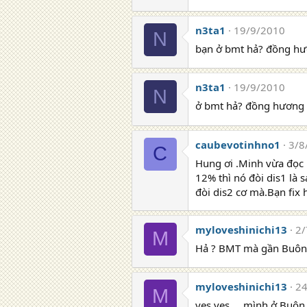
n3ta1
19/9/2010
N
bạn ở bmt hả? đồng hư
n3ta1
19/9/2010
N
ở bmt hả? đồng hương 
caubevotinhno1
3/8
C
Hung ơi .Minh vừa đọc 
12% thì nó đòi dis1 là 
đòi dis2 cơ mà.Bạn fix 
myloveshinichi13
2/
M
Hả ? BMT mà gần Buôn H
myloveshinichi13
24
M
yes yes.... mình ở Buôn 