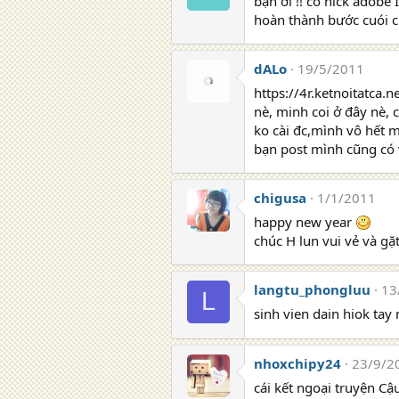
bạn ơi !! co nick adob
hoàn thành bước cuói 
dALo
19/5/2011
https://4r.ketnoitatca
nè, minh coi ở đây nè, 
ko cài đc,mình vô hết m
bạn post mình cũng có 
chigusa
1/1/2011
happy new year
chúc H lun vui vẻ và gặ
langtu_phongluu
13
L
sinh vien dain hiok tay 
nhoxchipy24
23/9/2
cái kết ngoại truyện Cậ