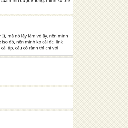
5 của mình được không. minh ko thể
r II, mà nó lấy làm vd ấy, nên mình
 iso đó, nên mình ko cài đc, link
cài típ, cậu có rành thì chỉ với