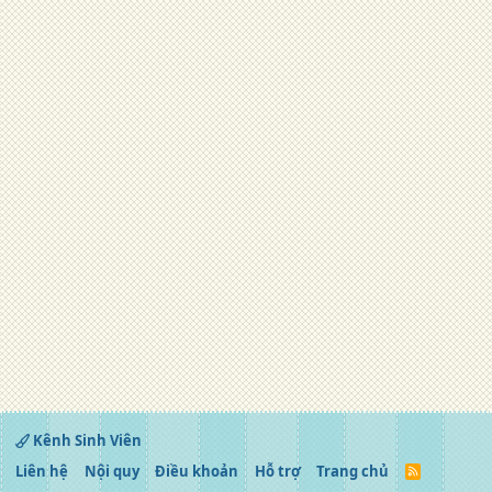
Kênh Sinh Viên
Liên hệ
Nội quy
Điều khoản
Hỗ trợ
Trang chủ
R
S