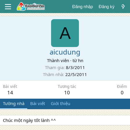
Đăng nhập
Đăng ký
A
aicudung
Thành viên
·
từ
hn
Tham gia
8/3/2011
Thăm nhà
22/5/2011
Bài viết
Tương tác
Điểm
14
10
0
Tường nhà
Bài viết
Giới thiệu
Chúc một ngày tốt lành ^^